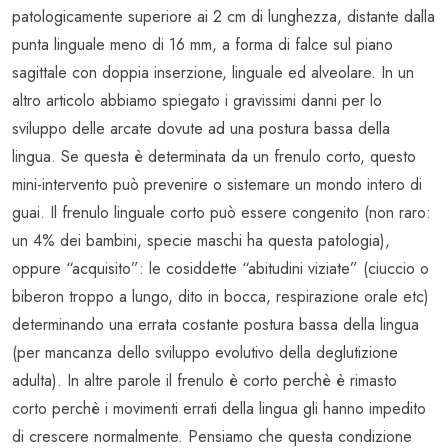
patologicamente superiore ai 2 cm di lunghezza, distante dalla
punta linguale meno di 16 mm, a forma di falce sul piano
sagittale con doppia inserzione, linguale ed alveolare. In un
altro articolo abbiamo spiegato i gravissimi danni per lo
sviluppo delle arcate dovute ad una postura bassa della
lingua. Se questa è determinata da un frenulo corto, questo
mini-intervento può prevenire o sistemare un mondo intero di
guai. Il frenulo linguale corto può essere congenito (non raro:
un 4% dei bambini, specie maschi ha questa patologia),
oppure “acquisito”: le cosiddette “abitudini viziate” (ciuccio o
biberon troppo a lungo, dito in bocca, respirazione orale etc)
determinando una errata costante postura bassa della lingua
(per mancanza dello sviluppo evolutivo della deglutizione
adulta). In altre parole il frenulo è corto perchè è rimasto
corto perchè i movimenti errati della lingua gli hanno impedito
di crescere normalmente. Pensiamo che questa condizione