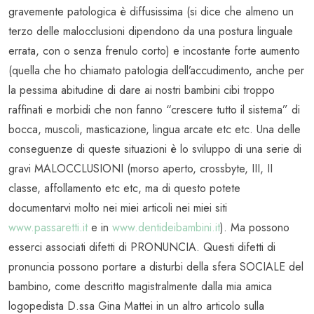
gravemente patologica è diffusissima (si dice che almeno un
terzo delle malocclusioni dipendono da una postura linguale
errata, con o senza frenulo corto) e incostante forte aumento
(quella che ho chiamato patologia dell’accudimento, anche per
la pessima abitudine di dare ai nostri bambini cibi troppo
raffinati e morbidi che non fanno “crescere tutto il sistema” di
bocca, muscoli, masticazione, lingua arcate etc etc. Una delle
conseguenze di queste situazioni è lo sviluppo di una serie di
gravi MALOCCLUSIONI (morso aperto, crossbyte, III, II
classe, affollamento etc etc, ma di questo potete
documentarvi molto nei miei articoli nei miei siti
www.passaretti.it
e in
www.dentideibambini.it
). Ma possono
esserci associati difetti di PRONUNCIA. Questi difetti di
pronuncia possono portare a disturbi della sfera SOCIALE del
bambino, come descritto magistralmente dalla mia amica
logopedista D.ssa Gina Mattei in un altro articolo sulla