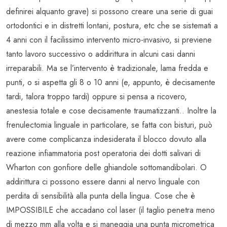
definirei alquanto grave) si possono creare una serie di guai
ortodontici e in distretti lontani, postura, etc che se sistemati a
4 anni con il facilissimo intervento micro-invasivo, si previene
tanto lavoro successivo o addirittura in alcuni casi danni
irreparabili. Ma se l’intervento è tradizionale, lama fredda e
punti, o si aspetta gli 8 o 10 anni (e, appunto, è decisamente
tardi, talora troppo tardi) oppure si pensa a ricovero,
anestesia totale e cose decisamente traumatizzanti.. Inoltre la
frenulectomia linguale in particolare, se fatta con bisturi, può
avere come complicanza indesiderata il blocco dovuto alla
reazione infiammatoria post operatoria dei dotti salivari di
Wharton con gonfiore delle ghiandole sottomandibolari. O
addirittura ci possono essere danni al nervo linguale con
perdita di sensibilità alla punta della lingua. Cose che è
IMPOSSIBILE che accadano col laser (il taglio penetra meno
di mezzo mm alla volta e si maneggia una punta micrometrica