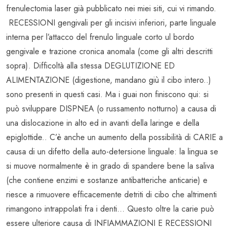
frenulectomia laser già pubblicato nei miei siti, cui vi rimando.
RECESSIONI gengivali per gli incisivi inferiori, parte linguale
interna per l’attacco del frenulo linguale corto ul bordo
gengivale e trazione cronica anomala (come gli altri descritti
sopra). Difficoltà alla stessa DEGLUTIZIONE ED
ALIMENTAZIONE (digestione, mandano giù il cibo intero..)
sono presenti in questi casi. Ma i guai non finiscono qui: si
può sviluppare DISPNEA (o russamento notturno) a causa di
una dislocazione in alto ed in avanti della laringe e della
epiglottide.. C’è anche un aumento della possibilità di CARIE a
causa di un difetto della auto-detersione linguale: la lingua se
si muove normalmente è in grado di spandere bene la saliva
(che contiene enzimi e sostanze antibatteriche anticarie) e
riesce a rimuovere efficacemente detriti di cibo che altrimenti
rimangono intrappolati fra i denti… Questo oltre la carie può
essere ulteriore causa di INFIAMMAZIONI E RECESSIONI