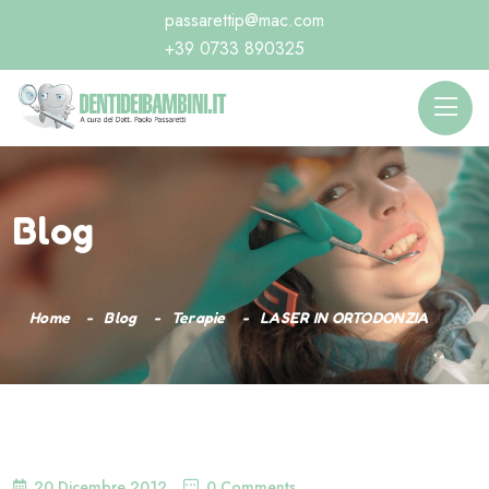
passarettip@mac.com
+39 0733 890325
Blog
Home
Blog
Terapie
LASER IN ORTODONZIA
20 Dicembre 2012
0 Comments