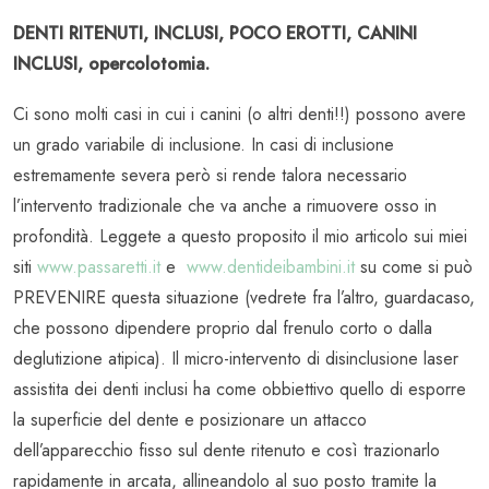
DENTI RITENUTI, INCLUSI, POCO EROTTI, CANINI
INCLUSI, opercolotomia.
Ci sono molti casi in cui i canini (o altri denti!!) possono avere
un grado variabile di inclusione. In casi di inclusione
estremamente severa però si rende talora necessario
l’intervento tradizionale che va anche a rimuovere osso in
profondità. Leggete a questo proposito il mio articolo sui miei
siti
www.passaretti.it
e
www.dentideibambini.it
su come si può
PREVENIRE questa situazione (vedrete fra l’altro, guardacaso,
che possono dipendere proprio dal frenulo corto o dalla
deglutizione atipica). Il micro-intervento di disinclusione laser
assistita dei denti inclusi ha come obbiettivo quello di esporre
la superficie del dente e posizionare un attacco
dell’apparecchio fisso sul dente ritenuto e così trazionarlo
rapidamente in arcata, allineandolo al suo posto tramite la