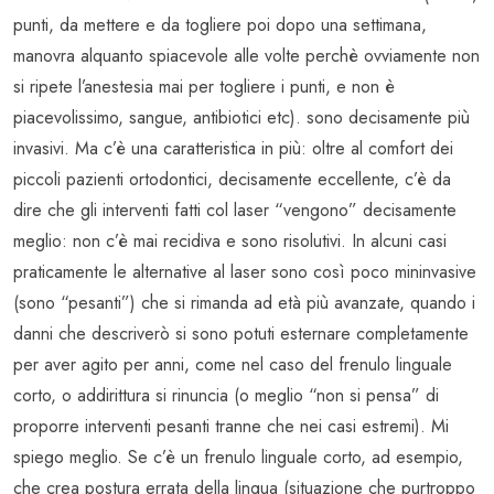
punti, da mettere e da togliere poi dopo una settimana,
manovra alquanto spiacevole alle volte perchè ovviamente non
si ripete l’anestesia mai per togliere i punti, e non è
piacevolissimo, sangue, antibiotici etc). sono decisamente più
invasivi. Ma c’è una caratteristica in più: oltre al comfort dei
piccoli pazienti ortodontici, decisamente eccellente, c’è da
dire che gli interventi fatti col laser “vengono” decisamente
meglio: non c’è mai recidiva e sono risolutivi. In alcuni casi
praticamente le alternative al laser sono così poco mininvasive
(sono “pesanti”) che si rimanda ad età più avanzate, quando i
danni che descriverò si sono potuti esternare completamente
per aver agito per anni, come nel caso del frenulo linguale
corto, o addirittura si rinuncia (o meglio “non si pensa” di
proporre interventi pesanti tranne che nei casi estremi). Mi
spiego meglio. Se c’è un frenulo linguale corto, ad esempio,
che crea postura errata della lingua (situazione che purtroppo