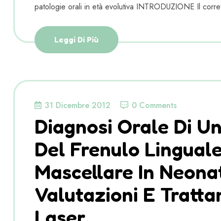
patologie orali in età evolutiva INTRODUZIONE Il corret
Leggi Di Più
31 Dicembre 2012
0 Comments
Diagnosi Orale Di U
Del Frenulo Linguale
Mascellare In Neonat
Valutazioni E Tratta
Laser