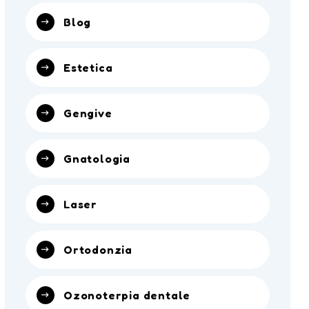
Blog
Estetica
Gengive
Gnatologia
Laser
Ortodonzia
Ozonoterpia dentale