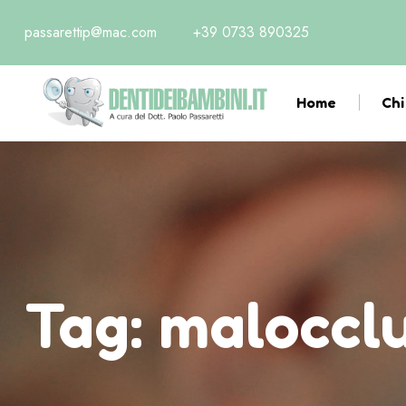
passarettip@mac.com
+39 0733 890325
Home
Chi
Tag:
malocclu