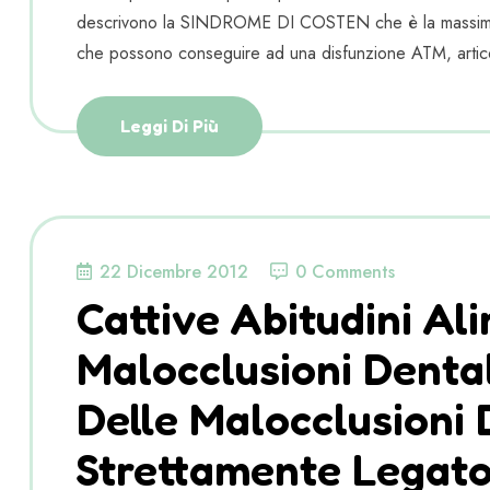
descrivono la SINDROME DI COSTEN che è la massima e
che possono conseguire ad una disfunzione ATM, artico
Leggi Di Più
22 Dicembre 2012
0 Comments
Cattive Abitudini Al
Malocclusioni Denta
Delle Malocclusioni 
Strettamente Legato