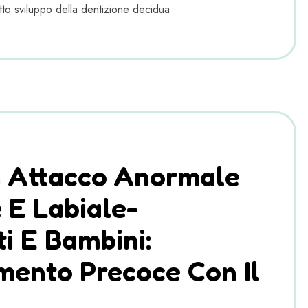
to sviluppo della dentizione decidua
n Attacco Anormale
 E Labiale-
i E Bambini:
mento Precoce Con Il