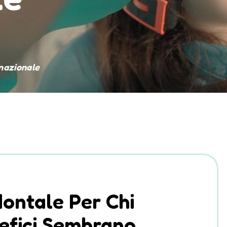
rnazionale
ontale Per Chi
nefici Sembrano