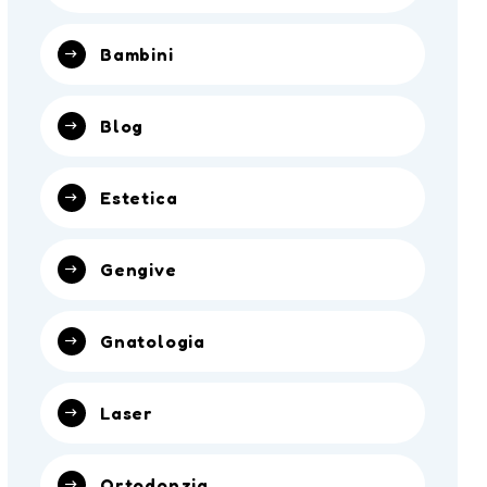
Bambini
Blog
Estetica
Gengive
Gnatologia
Laser
Ortodonzia