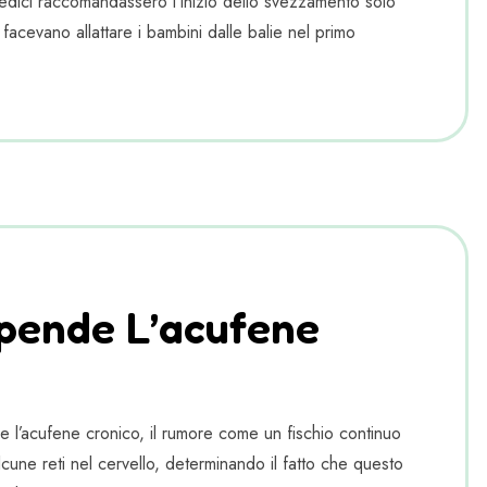
edici raccomandassero l’inizio dello svezzamento solo
 facevano allattare i bambini dalle balie nel primo
pende L’acufene
che l’acufene cronico, il rumore come un fischio continuo
cune reti nel cervello, determinando il fatto che questo