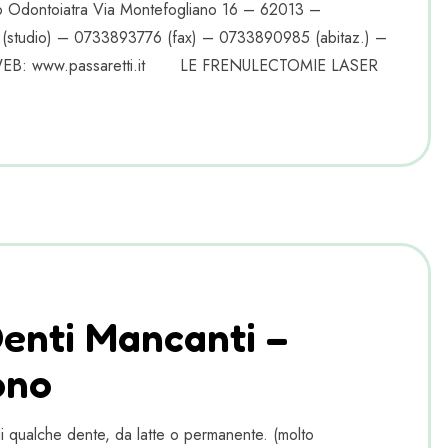
rgo Odontoiatra Via Montefogliano 16 – 62013 –
 (studio) – 0733893776 (fax) – 0733890985 (abitaz.) –
om WEB: www.passaretti.it LE FRENULECTOMIE LASER
Denti Mancanti –
ono
 qualche dente, da latte o permanente. (molto