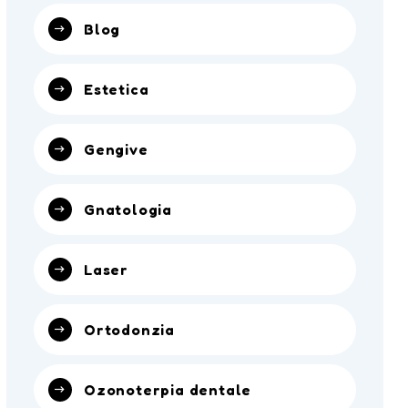
Blog
Estetica
Gengive
Gnatologia
Laser
Ortodonzia
Ozonoterpia dentale