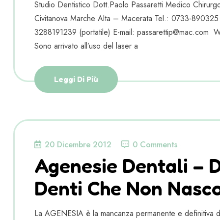
Studio Dentistico Dott.Paolo Passaretti Medico Chiru
Civitanova Marche Alta – Macerata Tel.: 0733-890325
3288191239 (portatile) E-mail: passarettip@mac.c
Sono arrivato all’uso del laser a
Leggi Di Più
20 Dicembre 2012
0 Comments
Agenesie Dentali – 
Denti Che Non Nasc
La AGENESIA è la mancanza permanente e definitiva di