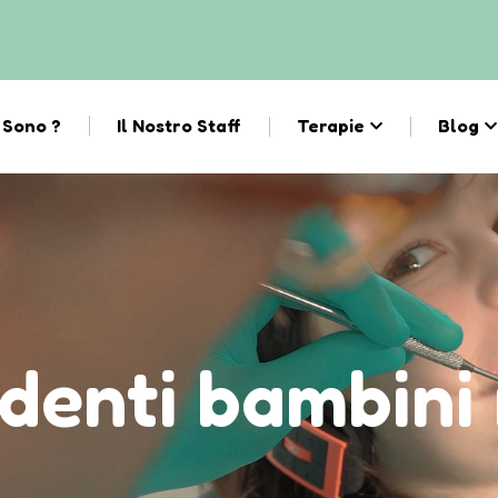
 Sono ?
Il Nostro Staff
Terapie
Blog
 denti bambin