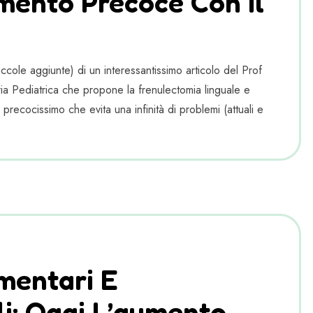
mento Precoce Con Il
cole aggiunte) di un interessantissimo articolo del Prof
a Pediatrica che propone la frenulectomia linguale e
 precocissimo che evita una infinità di problemi (attuali e
imentari E
li: Oggi L’aumento