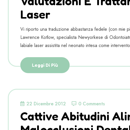
Valutazioni E Tratta
Laser
Vi riporto una traduzione abbastanza fedele (con mie pic
Lawrence Kotlow, specialista Newyorkese di Odontoiatri
labiale laser assistita nel neonato intesa come intervento
Leggi Di Più
22 Dicembre 2012
0 Comments
Cattive Abitudini Al
Malocclusioni Denta