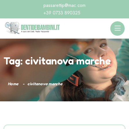
passarettip@mac.com
+39 0733 890325
Tag:
civitanova marche
Home
civitanova marche