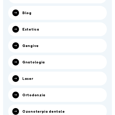
Blog
Estetica
Gengive
Gnatologia
Laser
Ortodonzia
Ozonoterpia dentale