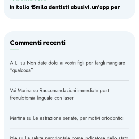
In Italia 15mila dentisti abusivi, un’app per
Commenti recenti
A.L.
su
Non date dolci ai vostri figli per fargli mangiare
“qualcosa”
Vai Marina
su
Raccomandazioni immediate post
frenulotomia linguale con laser
Martina
su
Le estrazione seriate, per motivi ortodontici
izle
su
La salute parodontale come indicatore dello stato