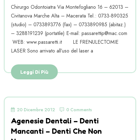
Chirurgo Odontoiatra Via Montefogliano 16 – 62013 –
Civitanova Marche Alta – Macerata Tel.: 0733-890325
(studio) – 0733893776 (fax) – 0733890985 (abitaz.)
– 3288191239 (portatile) E-mail: passarettip@mac.com
WEB: www.passaretti.it LE FRENULECTOMIE
LASER Sono arrivato all’uso del laser a
Leggi Di Più
20 Dicembre 2012
0 Comments
Agenesie Dentali – Denti
Mancanti – Denti Che Non