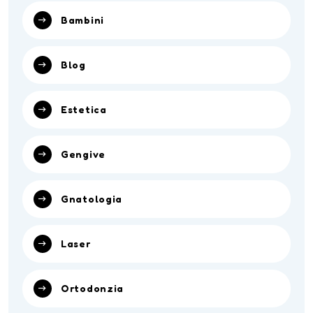
Bambini
Blog
Estetica
Gengive
Gnatologia
Laser
Ortodonzia