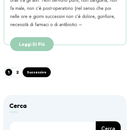
orali fra gli altri. Non servono punti, non sanguina, non
fa male, non c’è post-operatorio (nel senso che poi
nelle ore e giorni successivi non c’è dolore, gonfiore,
necessità di farmaci o di antibiotici –
Leggi Di Più
1
2
Successivo
Cerca
Cerca