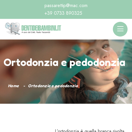
passarettip@mac.com
+39 0733 890325
Ortodonzia e pedodonzia
Home
Ortodonzia e pedodonzia
L’ortodonzia è quella branca rivolta