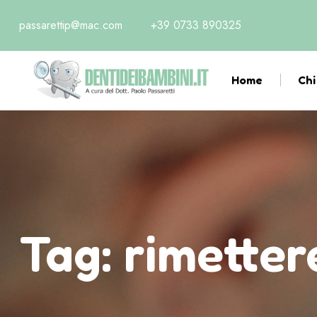
passarettip@mac.com
+39 0733 890325
Home
Chi
Tag:
rimetter