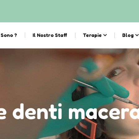
 Sono ?
Il Nostro Staff
Terapie
Blog
e denti macer