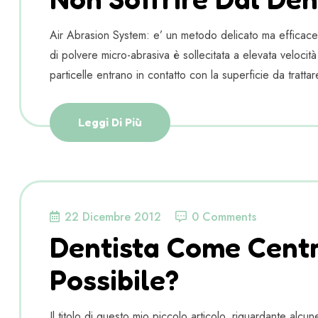
Air Abrasion System: e’ un metodo delicato ma efficace p
di polvere micro-abrasiva è sollecitata a elevata veloci
particelle entrano in contatto con la superficie da tratta
Leggi Di Più
22 Dicembre 2012
0 Comments
Dentista Come Cent
Possibile?
Il titolo di questo mio piccolo articolo, riguardante al