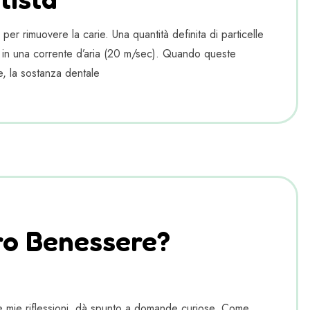
er rimuovere la carie. Una quantità definita di particelle
tà in una corrente d’aria (20 m/sec). Quando queste
re, la sostanza dentale
ro Benessere?
cune mie riflessioni, dà spunto a domande curiose. Come