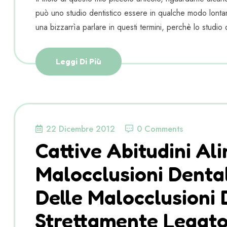
può uno studio dentistico essere in qualche modo lon
una bizzarrìa parlare in questi termini, perchè lo studio d
Leggi Di Più
22 Dicembre 2012
0 Comments
Cattive Abitudini Al
Malocclusioni Denta
Delle Malocclusioni 
Strettamente Legato