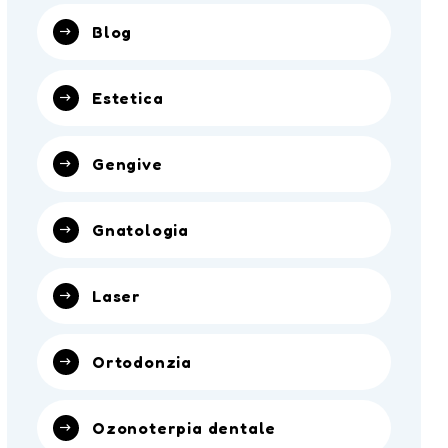
Blog
Estetica
Gengive
Gnatologia
Laser
Ortodonzia
Ozonoterpia dentale