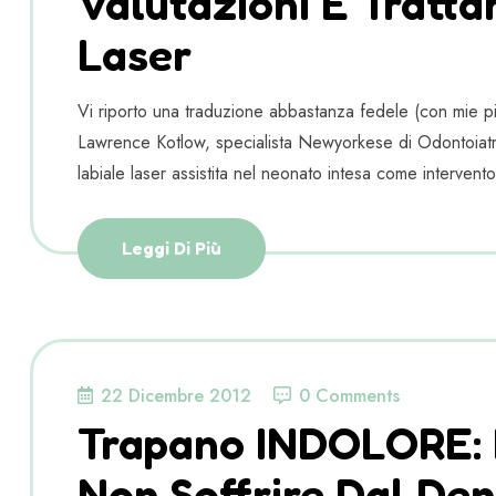
Valutazioni E Tratta
Laser
Vi riporto una traduzione abbastanza fedele (con mie pic
Lawrence Kotlow, specialista Newyorkese di Odontoiatri
labiale laser assistita nel neonato intesa come intervento
Leggi Di Più
22 Dicembre 2012
0 Comments
Trapano INDOLORE: 
Non Soffrire Dal Den