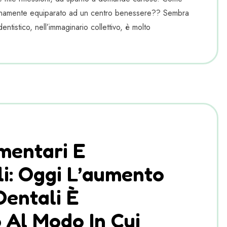
tanamente equiparato ad un centro benessere?? Sembra
entistico, nell’immaginario collettivo, è molto
imentari E
li: Oggi L’aumento
Dentali È
 Al Modo In Cui