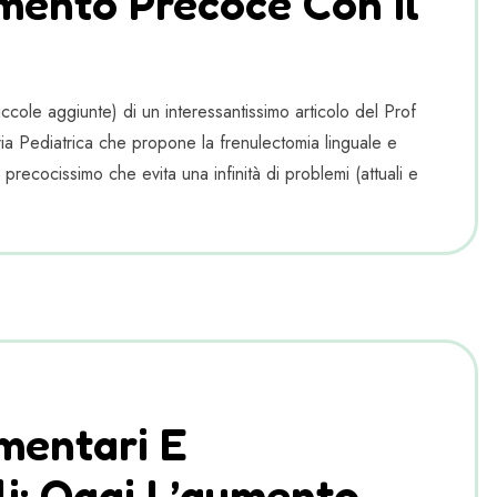
mento Precoce Con Il
cole aggiunte) di un interessantissimo articolo del Prof
a Pediatrica che propone la frenulectomia linguale e
 precocissimo che evita una infinità di problemi (attuali e
imentari E
li: Oggi L’aumento