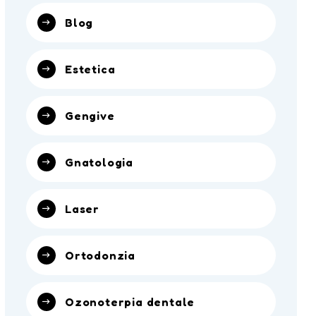
Blog
Estetica
Gengive
Gnatologia
Laser
Ortodonzia
Ozonoterpia dentale