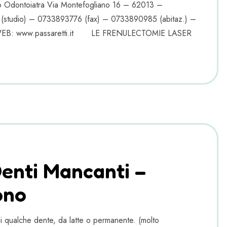
rgo Odontoiatra Via Montefogliano 16 – 62013 –
 (studio) – 0733893776 (fax) – 0733890985 (abitaz.) –
om WEB: www.passaretti.it LE FRENULECTOMIE LASER
Denti Mancanti –
ono
 qualche dente, da latte o permanente. (molto