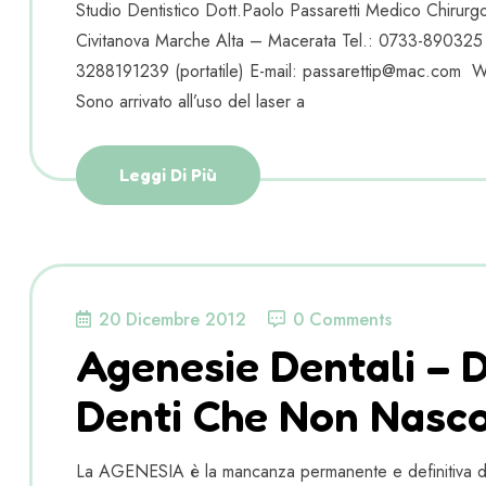
Studio Dentistico Dott.Paolo Passaretti Medico Chiru
Civitanova Marche Alta – Macerata Tel.: 0733-890325
3288191239 (portatile) E-mail: passarettip@mac.c
Sono arrivato all’uso del laser a
Leggi Di Più
20 Dicembre 2012
0 Comments
Agenesie Dentali – 
Denti Che Non Nasc
La AGENESIA è la mancanza permanente e definitiva di