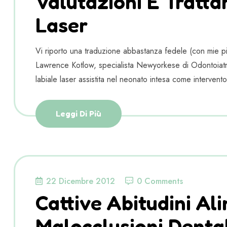
Valutazioni E Tratta
Laser
Vi riporto una traduzione abbastanza fedele (con mie pic
Lawrence Kotlow, specialista Newyorkese di Odontoiatri
labiale laser assistita nel neonato intesa come intervento
Leggi Di Più
22 Dicembre 2012
0 Comments
Cattive Abitudini Al
Malocclusioni Denta