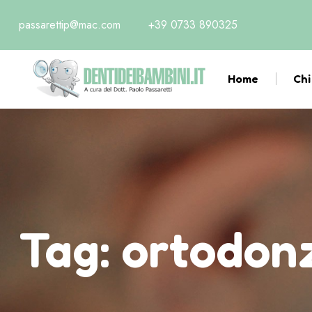
passarettip@mac.com
+39 0733 890325
Home
Chi
Tag:
ortodonz