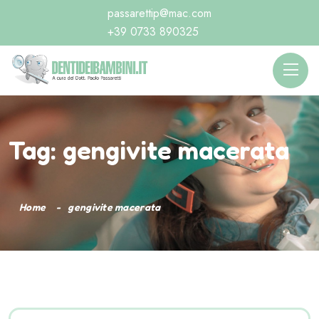
passarettip@mac.com
+39 0733 890325
Tag:
gengivite macerata
Home
gengivite macerata