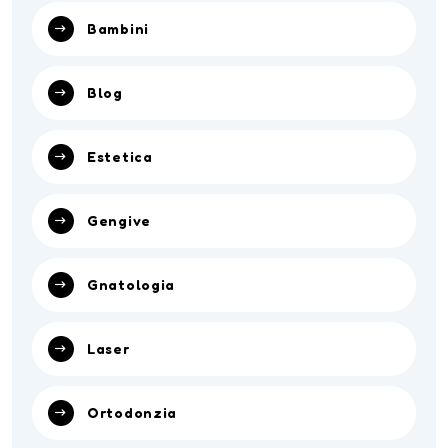
Bambini
Blog
Estetica
Gengive
Gnatologia
Laser
Ortodonzia