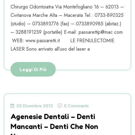
Chirurgo Odontoiatra Via Montefogliano 16 – 62013 –
Civitanova Marche Alta – Macerata Tel.: 0733-890325
(studio) – 0733893776 (fax) – 0733890985 (abitaz.)
– 3288191239 (portatile) E-mail: passarettip@mac.com
WEB: www.passaretti.it LE FRENULECTOMIE
LASER Sono arrivato all’uso del laser a
Leggi Di Più
20 Dicembre 2012
0 Comments
Agenesie Dentali – Denti
Mancanti – Denti Che Non