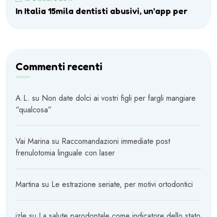
In Italia 15mila dentisti abusivi, un’app per
Commenti recenti
A.L.
su
Non date dolci ai vostri figli per fargli mangiare
“qualcosa”
Vai Marina
su
Raccomandazioni immediate post
frenulotomia linguale con laser
Martina
su
Le estrazione seriate, per motivi ortodontici
izle
su
La salute parodontale come indicatore dello stato