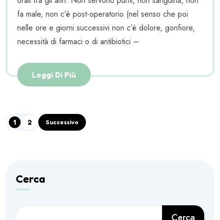
orali fra gli altri. Non servono punti, non sanguina, non
fa male, non c’è post-operatorio (nel senso che poi
nelle ore e giorni successivi non c’è dolore, gonfiore,
necessità di farmaci o di antibiotici –
Leggi Di Più
1
2
Successivo
Cerca
Cerca