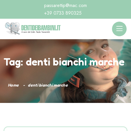
passarettip@mac.com
+39 0733 890325
Tag:
denti bianchi marche
Home
denti bianchi marche