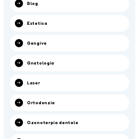
Blog
Estetica
Gengive
Gnatologia
Laser
Ortodonzia
Ozonoterpia dentale