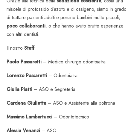
Grazie alla tecnica della
sedazione cosciente
, ossia una
miscela di protossido d’azoto e di ossigeno, siamo in grado
di trattare pazienti adulti e persino bambini molto piccoli,
poco collaboranti
, o che hanno avuto brutte esperienze
con altri dentisti.
Il nostro
Staff
:
Paolo Passaretti
– Medico chirurgo odontoiatra
Lorenzo Passaretti
– Odontoiatra
Giulia Piatti
– ASO e Segreteria
Cardena Giulietta
– ASO e Assistente alla poltrona
Massimo Lambertucci
– Odontotecnico
Alessia Venanzi
– ASO