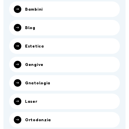
Bambini
Blog
Estetica
Gengive
Gnatologia
Laser
Ortodonzia