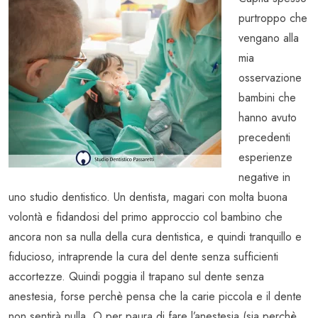
purtroppo che
vengano alla
mia
osservazione
bambini che
hanno avuto
precedenti
esperienze
negative in
uno studio dentistico. Un dentista, magari con molta buona
volontà e fidandosi del primo approccio col bambino che
ancora non sa nulla della cura dentistica, e quindi tranquillo e
fiducioso, intraprende la cura del dente senza sufficienti
accortezze. Quindi poggia il trapano sul dente senza
anestesia, forse perchè pensa che la carie piccola e il dente
non sentirà nulla. O per paura di fare l’anestesia (sia perchè