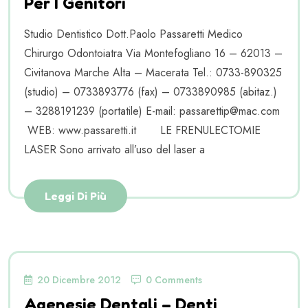
Per I Genitori
Studio Dentistico Dott.Paolo Passaretti Medico
Chirurgo Odontoiatra Via Montefogliano 16 – 62013 –
Civitanova Marche Alta – Macerata Tel.: 0733-890325
(studio) – 0733893776 (fax) – 0733890985 (abitaz.)
– 3288191239 (portatile) E-mail: passarettip@mac.com
WEB: www.passaretti.it LE FRENULECTOMIE
LASER Sono arrivato all’uso del laser a
Leggi Di Più
20 Dicembre 2012
0 Comments
Agenesie Dentali – Denti