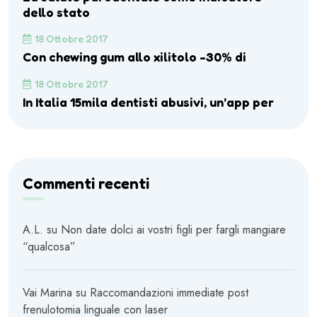
dello stato
18 Ottobre 2017
Con chewing gum allo xilitolo -30% di
18 Ottobre 2017
In Italia 15mila dentisti abusivi, un’app per
Commenti recenti
A.L.
su
Non date dolci ai vostri figli per fargli mangiare
“qualcosa”
Vai Marina
su
Raccomandazioni immediate post
frenulotomia linguale con laser