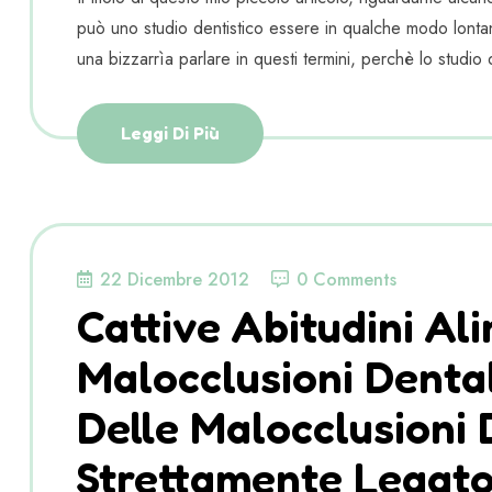
può uno studio dentistico essere in qualche modo lon
una bizzarrìa parlare in questi termini, perchè lo studio d
Leggi Di Più
22 Dicembre 2012
0 Comments
Cattive Abitudini Al
Malocclusioni Denta
Delle Malocclusioni 
Strettamente Legato