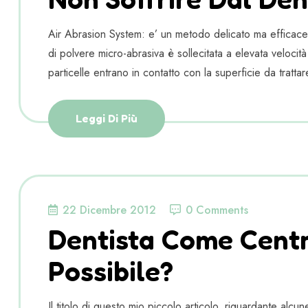
Air Abrasion System: e’ un metodo delicato ma efficace p
di polvere micro-abrasiva è sollecitata a elevata veloci
particelle entrano in contatto con la superficie da tratta
Leggi Di Più
22 Dicembre 2012
0 Comments
Dentista Come Cent
Possibile?
Il titolo di questo mio piccolo articolo, riguardante al