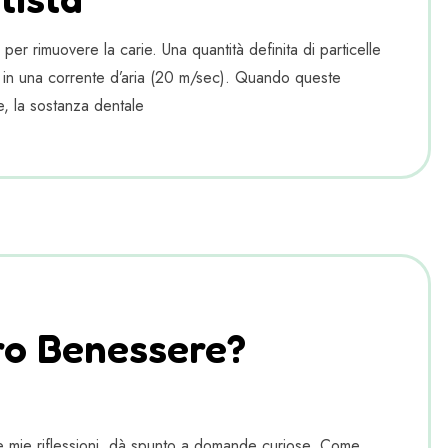
er rimuovere la carie. Una quantità definita di particelle
tà in una corrente d’aria (20 m/sec). Quando queste
re, la sostanza dentale
ro Benessere?
cune mie riflessioni, dà spunto a domande curiose. Come