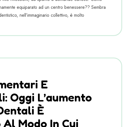
tanamente equiparato ad un centro benessere?? Sembra
entistico, nell’immaginario collettivo, è molto
imentari E
li: Oggi L’aumento
Dentali È
 Al Modo In Cui