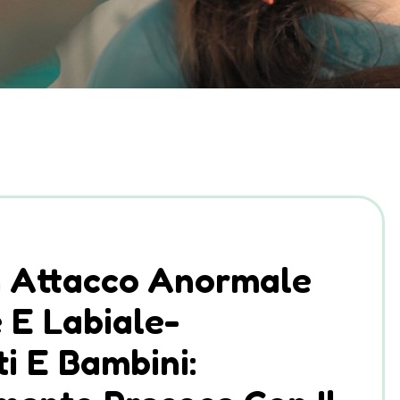
n Attacco Anormale
 E Labiale-
i E Bambini: