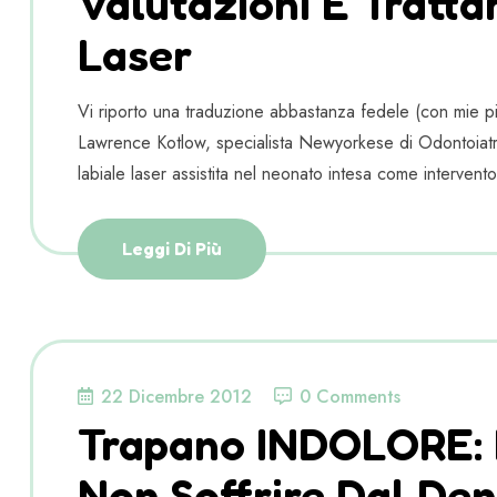
Valutazioni E Tratta
Laser
Vi riporto una traduzione abbastanza fedele (con mie pic
Lawrence Kotlow, specialista Newyorkese di Odontoiatri
labiale laser assistita nel neonato intesa come intervento
Leggi Di Più
22 Dicembre 2012
0 Comments
Trapano INDOLORE: 
Non Soffrire Dal Den