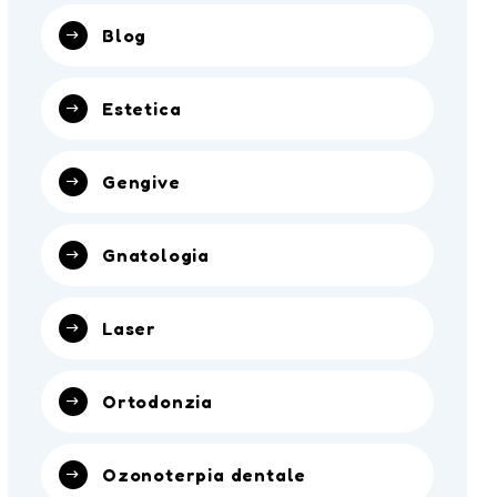
Blog
Estetica
Gengive
Gnatologia
Laser
Ortodonzia
Ozonoterpia dentale