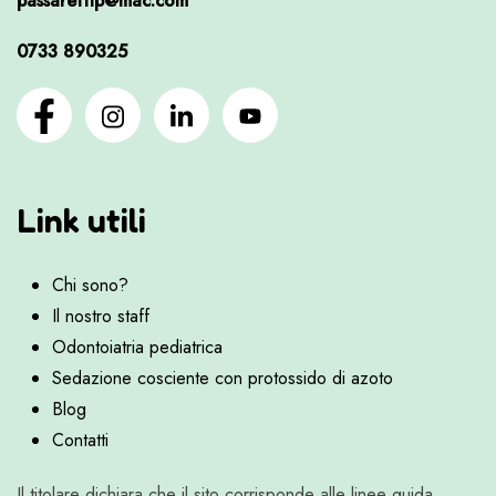
passarettip@mac.com
0733 890325
Link utili
Chi sono?
Il nostro staff
Odontoiatria pediatrica
Sedazione cosciente con protossido di azoto
Blog
Contatti
Il titolare dichiara che il sito corrisponde alle linee guida