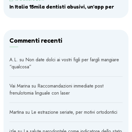
In Italia 15mila dentisti abusivi, un’app per
Commenti recenti
A.L.
su
Non date dolci ai vostri figli per fargli mangiare
“qualcosa”
Vai Marina
su
Raccomandazioni immediate post
frenulotomia linguale con laser
Martina
su
Le estrazione seriate, per motivi ortodontici
izle
su
La salute parodontale come indicatore dello stato