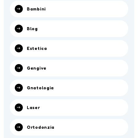
Bambini
Blog
Estetica
Gengive
Gnatologia
Laser
Ortodonzia