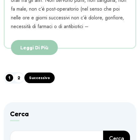
orali fra gli altri. Non servono punti, non sanguina, non
fa male, non c’è post-operatorio (nel senso che poi
nelle ore e giorni successivi non c’è dolore, gonfiore,
necessità di farmaci o di antibiotici –
Leggi Di Più
1
2
Successivo
Cerca
Cerca