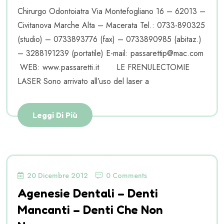
Chirurgo Odontoiatra Via Montefogliano 16 – 62013 –
Civitanova Marche Alta – Macerata Tel.: 0733-890325
(studio) – 0733893776 (fax) – 0733890985 (abitaz.)
– 3288191239 (portatile) E-mail: passarettip@mac.com
WEB: www.passaretti.it LE FRENULECTOMIE
LASER Sono arrivato all’uso del laser a
Leggi Di Più
20 Dicembre 2012
0 Comments
Agenesie Dentali – Denti
Mancanti – Denti Che Non