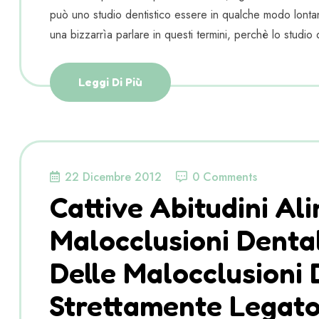
può uno studio dentistico essere in qualche modo lon
una bizzarrìa parlare in questi termini, perchè lo studio d
Leggi Di Più
22 Dicembre 2012
0 Comments
Cattive Abitudini Al
Malocclusioni Denta
Delle Malocclusioni 
Strettamente Legato