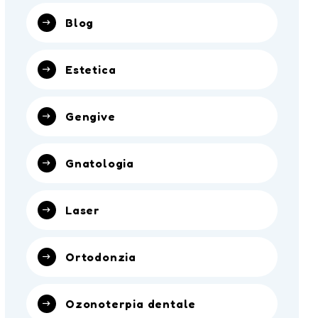
Blog
Estetica
Gengive
Gnatologia
Laser
Ortodonzia
Ozonoterpia dentale