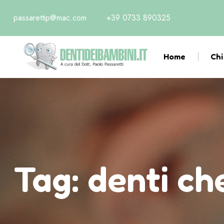
passarettip@mac.com
+39 0733 890325
Home
Chi
Tag:
denti ch