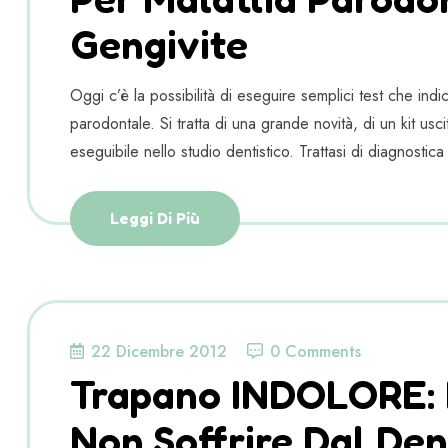
Gengivite
Oggi c’è la possibilità di eseguire semplici test che ind
parodontale. Si tratta di una grande novità, di un kit u
eseguibile nello studio dentistico. Trattasi di diagno
Leggi Di Più
22 Dicembre 2012
0 Comments
Trapano INDOLORE: 
Non Soffrire Dal Den