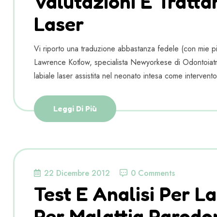
Valutazioni E Tratta
Laser
Vi riporto una traduzione abbastanza fedele (con mie pic
Lawrence Kotlow, specialista Newyorkese di Odontoiatri
labiale laser assistita nel neonato intesa come intervento
Leggi Di Più
22 Dicembre 2012
0 Comments
Test E Analisi Per L
Per Malattia Parodon