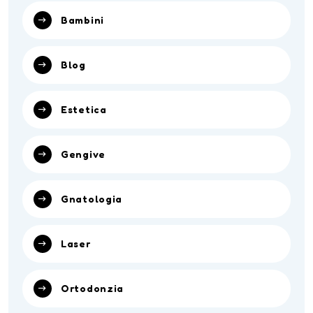
Bambini
Blog
Estetica
Gengive
Gnatologia
Laser
Ortodonzia