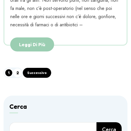
orali fra gli altri. Non servono punti, non sanguina, non
fa male, non c’è post-operatorio (nel senso che poi
nelle ore e giorni successivi non c’è dolore, gonfiore,
necessità di farmaci o di antibiotici –
Leggi Di Più
1
2
Successivo
Cerca
Cerca