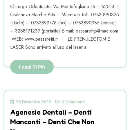
Chirurgo Odontoiatra Via Montefogliano 16 – 62013 –
Civitanova Marche Alta – Macerata Tel.: 0733-890325
(studio) – 0733893776 (fax) – 0733890985 (abitaz.)
– 3288191239 (portatile) E-mail: passarettip@mac.com
WEB: www.passaretti.it LE FRENULECTOMIE
LASER Sono arrivato all’uso del laser a
Leggi Di Più
20 Dicembre 2012
0 Comments
Agenesie Dentali – Denti
Mancanti – Denti Che Non