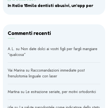
In Italia 15mila dentisti abusivi, un’app per
Commenti recenti
A.L.
su
Non date dolci ai vostri figli per fargli mangiare
“qualcosa”
Vai Marina
su
Raccomandazioni immediate post
frenulotomia linguale con laser
Martina
su
Le estrazione seriate, per motivi ortodontici
izle
su
La salute parodontale come indicatore dello stato