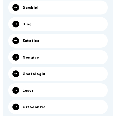
Bambini
Blog
Estetica
Gengive
Gnatologia
Laser
Ortodonzia