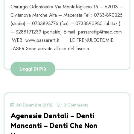
Chirurgo Odontoiatra Via Montefogliano 16 – 62013 –
Civitanova Marche Alta – Macerata Tel.: 0733-890325
(studio) – 0733893776 (fax) – 0733890985 (abitaz.)
– 3288191239 (portatile) E-mail: passarettip@mac.com
WEB: www.passaretti.it LE FRENULECTOMIE
LASER Sono arrivato all’uso del laser a
Leggi Di Più
20 Dicembre 2012
0 Comments
Agenesie Dentali – Denti
Mancanti – Denti Che Non