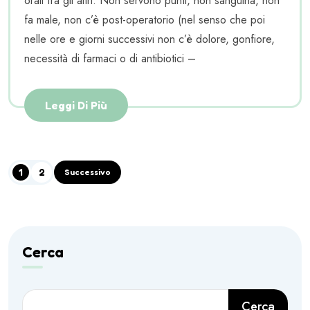
orali fra gli altri. Non servono punti, non sanguina, non
fa male, non c’è post-operatorio (nel senso che poi
nelle ore e giorni successivi non c’è dolore, gonfiore,
necessità di farmaci o di antibiotici –
Leggi Di Più
1
2
Successivo
Cerca
Cerca