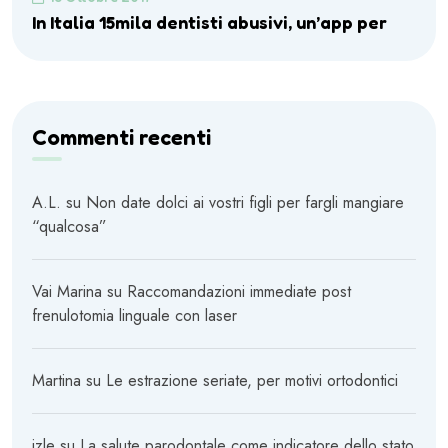
In Italia 15mila dentisti abusivi, un’app per
Commenti recenti
A.L.
su
Non date dolci ai vostri figli per fargli mangiare
“qualcosa”
Vai Marina
su
Raccomandazioni immediate post
frenulotomia linguale con laser
Martina
su
Le estrazione seriate, per motivi ortodontici
izle
su
La salute parodontale come indicatore dello stato