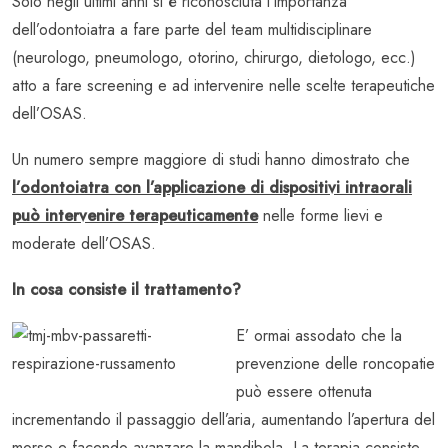
Solo negli ultimi anni si è riconosciuta l’importanza
dell’odontoiatra a fare parte del team multidisciplinare
(neurologo, pneumologo, otorino, chirurgo, dietologo, ecc.)
atto a fare screening e ad intervenire nelle scelte terapeutiche
dell’OSAS.
Un numero sempre maggiore di studi hanno dimostrato che
l’odontoiatra con l’applicazione di dispositivi intraorali
può intervenire terapeuticamente
nelle forme lievi e
moderate dell’OSAS.
In cosa consiste il trattamento?
E’ ormai assodato che la
prevenzione delle roncopatie
può essere ottenuta
incrementando il passaggio dell’aria, aumentando l’apertura del
morso e facendo avanzare la mandibola. La terapia consiste