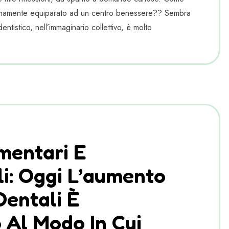
tanamente equiparato ad un centro benessere?? Sembra
entistico, nell’immaginario collettivo, è molto
imentari E
li: Oggi L’aumento
Dentali È
 Al Modo In Cui