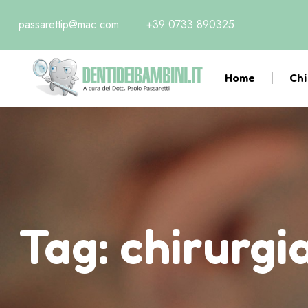
passarettip@mac.com
+39 0733 890325
Home
Chi
Tag:
chirurgi