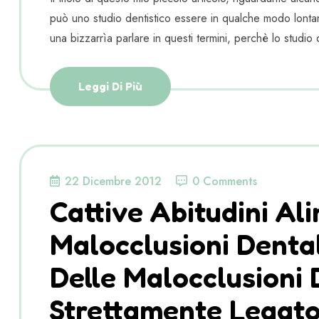
può uno studio dentistico essere in qualche modo lon
una bizzarrìa parlare in questi termini, perchè lo studio d
Leggi Di Più
22 Dicembre 2012
0 Comments
Cattive Abitudini Al
Malocclusioni Denta
Delle Malocclusioni 
Strettamente Legato