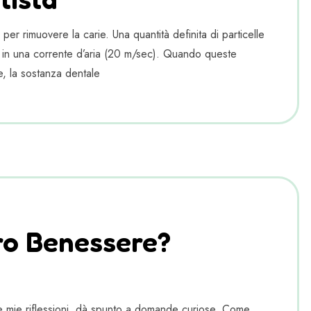
er rimuovere la carie. Una quantità definita di particelle
tà in una corrente d’aria (20 m/sec). Quando queste
re, la sostanza dentale
ro Benessere?
cune mie riflessioni, dà spunto a domande curiose. Come