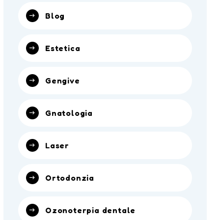
Blog
Estetica
Gengive
Gnatologia
Laser
Ortodonzia
Ozonoterpia dentale