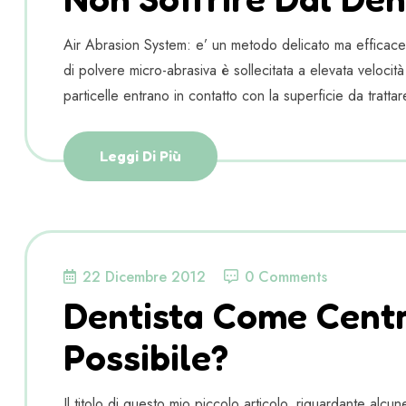
Air Abrasion System: e’ un metodo delicato ma efficace p
di polvere micro-abrasiva è sollecitata a elevata veloci
particelle entrano in contatto con la superficie da tratta
Leggi Di Più
22 Dicembre 2012
0 Comments
Dentista Come Cent
Possibile?
Il titolo di questo mio piccolo articolo, riguardante al