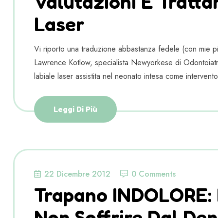
Valutazioni E Tratta
Laser
Vi riporto una traduzione abbastanza fedele (con mie pic
Lawrence Kotlow, specialista Newyorkese di Odontoiatri
labiale laser assistita nel neonato intesa come intervento
Leggi Di Più
22 Dicembre 2012
0 Comments
Trapano INDOLORE: 
Non Soffrire Dal Den