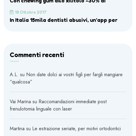
Con chewing gum allo xilitolo -30% di
18 Ottobre 2017
In Italia 15mila dentisti abusivi, un’app per
Commenti recenti
A.L.
su
Non date dolci ai vostri figli per fargli mangiare
“qualcosa”
Vai Marina
su
Raccomandazioni immediate post
frenulotomia linguale con laser
Martina
su
Le estrazione seriate, per motivi ortodontici