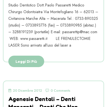
Studio Dentistico Dott.Paolo Passaretti Medico
Chirurgo Odontoiatra Via Montefogliano 16 – 62013 –
Civitanova Marche Alta – Macerata Tel.: 0733-890325
(studio) – 0733893776 (fax) – 0733890985 (abitaz.)
– 3288191239 (portatile) E-mail: passarettip@mac.com
WEB: www.passaretti.it LE FRENULECTOMIE
LASER Sono arrivato all’uso del laser a
Leggi Di Più
20 Dicembre 2012
0 Comments
Agenesie Dentali – Denti
Mancanti – Denti Che Non