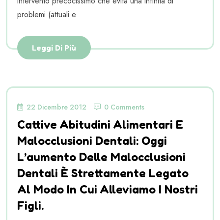
intervento precocissimo che evita una infinità di
problemi (attuali e
Leggi Di Più
22 Dicembre 2012
0 Comments
Cattive Abitudini Alimentari E
Malocclusioni Dentali: Oggi
L’aumento Delle Malocclusioni
Dentali È Strettamente Legato
Al Modo In Cui Alleviamo I Nostri
Figli.