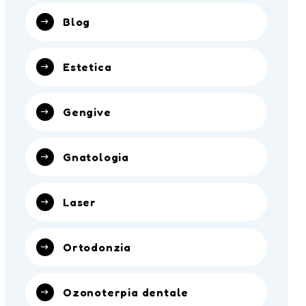
Blog
Estetica
Gengive
Gnatologia
Laser
Ortodonzia
Ozonoterpia dentale