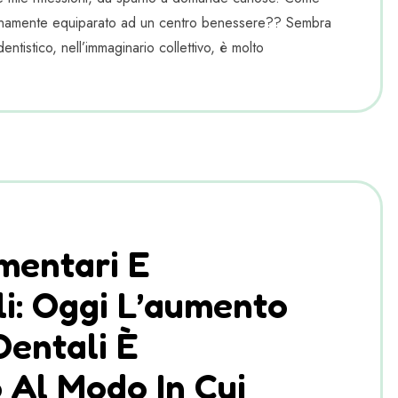
tanamente equiparato ad un centro benessere?? Sembra
entistico, nell’immaginario collettivo, è molto
imentari E
li: Oggi L’aumento
Dentali È
 Al Modo In Cui