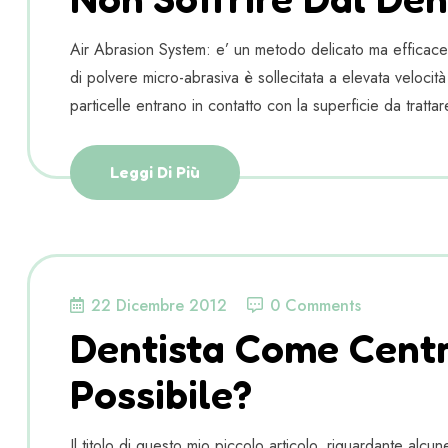
Air Abrasion System: e’ un metodo delicato ma efficace p
di polvere micro-abrasiva è sollecitata a elevata veloci
particelle entrano in contatto con la superficie da tratta
Leggi Di Più
22 Dicembre 2012
0 Comments
Dentista Come Cent
Possibile?
Il titolo di questo mio piccolo articolo, riguardante al