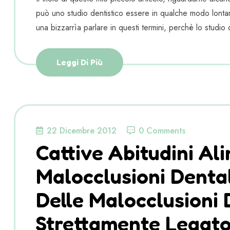
può uno studio dentistico essere in qualche modo lon
una bizzarrìa parlare in questi termini, perchè lo studio d
Leggi Di Più
22 Dicembre 2012
0 Comments
Cattive Abitudini Al
Malocclusioni Denta
Delle Malocclusioni 
Strettamente Legato