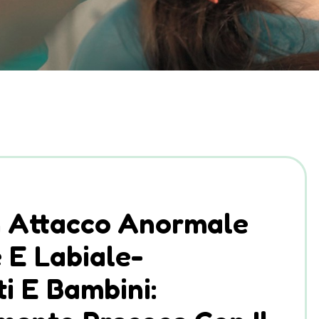
n Attacco Anormale
 E Labiale-
i E Bambini: