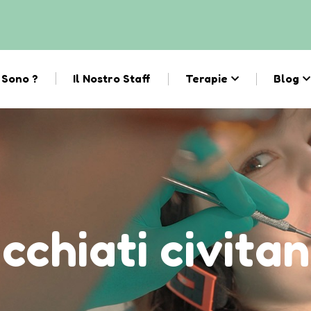
 Sono ?
Il Nostro Staff
Terapie
Blog
cchiati civita