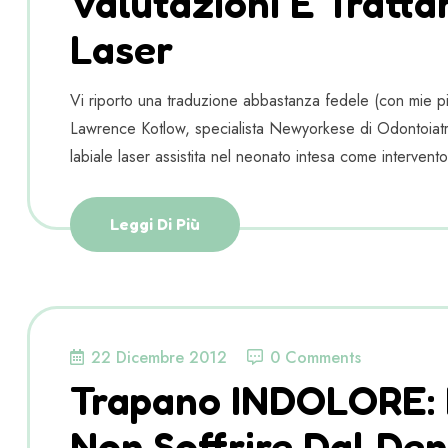
Valutazioni E Tratta
Laser
Vi riporto una traduzione abbastanza fedele (con mie pic
Lawrence Kotlow, specialista Newyorkese di Odontoiatri
labiale laser assistita nel neonato intesa come intervento
Leggi Di Più
22 Dicembre 2012
0 Comments
Trapano INDOLORE: 
Non Soffrire Dal Den