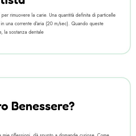
er rimuovere la carie. Una quantità definita di particelle
tà in una corrente d’aria (20 m/sec). Quando queste
re, la sostanza dentale
ro Benessere?
cune mie riflessioni, dà spunto a domande curiose. Come