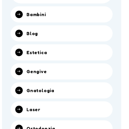
Bambini
Blog
Estetica
Gengive
Gnatologia
Laser
Ortodonzia