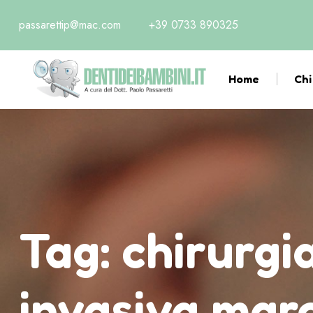
passarettip@mac.com
+39 0733 890325
Home
Chi
Tag:
chirurgi
invasiva mar