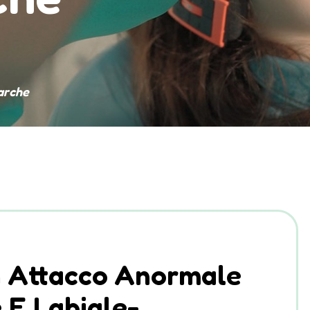
marche
n Attacco Anormale
 E Labiale-