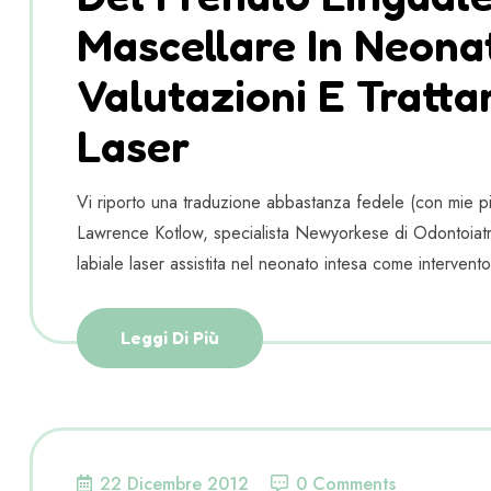
Mascellare In Neonat
Valutazioni E Tratta
Laser
Vi riporto una traduzione abbastanza fedele (con mie pic
Lawrence Kotlow, specialista Newyorkese di Odontoiatri
labiale laser assistita nel neonato intesa come intervento
Leggi Di Più
22 Dicembre 2012
0 Comments