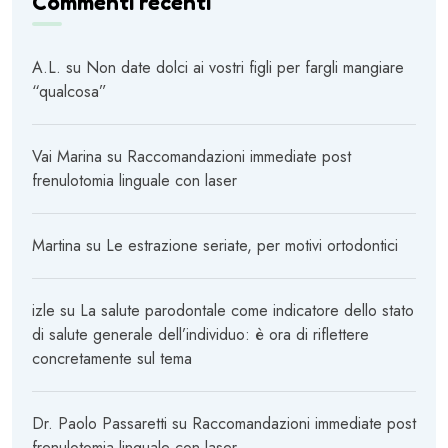
Commenti recenti
A.L.
su
Non date dolci ai vostri figli per fargli mangiare
“qualcosa”
Vai Marina
su
Raccomandazioni immediate post
frenulotomia linguale con laser
Martina
su
Le estrazione seriate, per motivi ortodontici
izle
su
La salute parodontale come indicatore dello stato
di salute generale dell’individuo: è ora di riflettere
concretamente sul tema
Dr. Paolo Passaretti
su
Raccomandazioni immediate post
frenulotomia linguale con laser