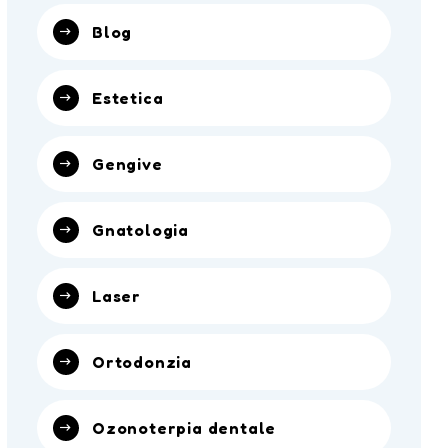
Blog
Estetica
Gengive
Gnatologia
Laser
Ortodonzia
Ozonoterpia dentale