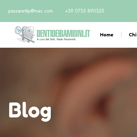
passarettip@mac.com
+39 0733 890325
Home
Chi
Blog