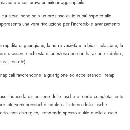
ntazione e sembrava un mito irraggiungibile.
ui alcuni sono solo un prezioso aiuto in più rispetto alle
r rappresenta una vera rivoluzione per l’incredibile avanzamento
 rapidità di guarigione, la non invasività e la biostimolazione, la
re o assente richiesta di anestesia perchè ha azione indolore,
tura, etc etc)
 periapicali favorendone la guarigione ed accellerando i tempi
il laser riduce la dimensione delle tasche e rende completamente
are interventi pressoché indolori all’interno delle tasche
perto, non chirurgico, rendendo spesso inutile quello a cielo