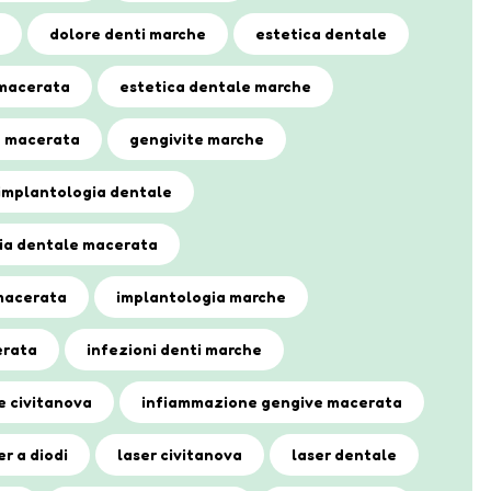
dolore denti marche
estetica dentale
 macerata
estetica dentale marche
e macerata
gengivite marche
implantologia dentale
ia dentale macerata
macerata
implantologia marche
erata
infezioni denti marche
e civitanova
infiammazione gengive macerata
er a diodi
laser civitanova
laser dentale