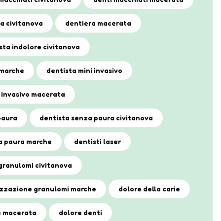
a civitanova
dentiera macerata
sta indolore civitanova
 marche
dentista mini invasivo
i invasivo macerata
paura
dentista senza paura civitanova
a paura marche
dentisti laser
granulomi civitanova
izzazione granulomi marche
dolore della carie
ie macerata
dolore denti