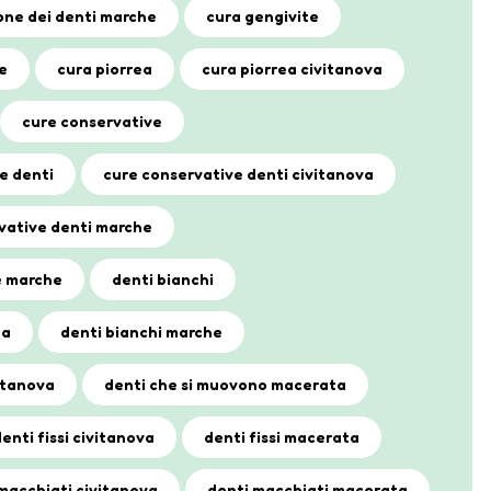
ne dei denti marche
cura gengivite
e
cura piorrea
cura piorrea civitanova
cure conservative
e denti
cure conservative denti civitanova
vative denti marche
e marche
denti bianchi
ta
denti bianchi marche
itanova
denti che si muovono macerata
enti fissi civitanova
denti fissi macerata
macchiati civitanova
denti macchiati macerata