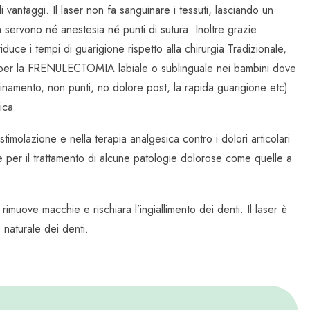
 vantaggi. Il laser non fa sanguinare i tessuti, lasciando un
non servono né anestesia né punti di sutura. Inoltre grazie
riduce i tempi di guarigione rispetto alla chirurgia Tradizionale,
e per la FRENULECTOMIA labiale o sublinguale nei bambini dove
uinamento, non punti, no dolore post, la rapida guarigione etc)
ica.
ostimolazione e nella terapia analgesica contro i dolori articolari
tile per il trattamento di alcune patologie dolorose come quelle a
r rimuove macchie e rischiara l’ingiallimento dei denti. Il laser è
 naturale dei denti.