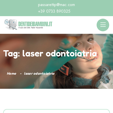
passarettip@mac.com
+39 0733 890325
Tag:
laser odontoiatria
Home
laser odontoiatria