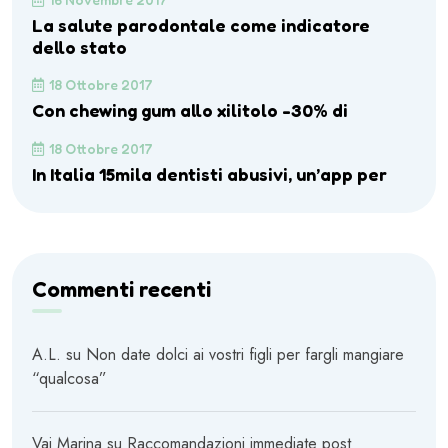
La salute parodontale come indicatore
dello stato
18 Ottobre 2017
Con chewing gum allo xilitolo -30% di
18 Ottobre 2017
In Italia 15mila dentisti abusivi, un’app per
Commenti recenti
A.L.
su
Non date dolci ai vostri figli per fargli mangiare
“qualcosa”
Vai Marina
su
Raccomandazioni immediate post