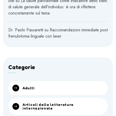
izle
su
La salute parodontale come indicatore dello stato
di salute generale dell’individuo: è ora di riflettere
concretamente sul tema
Dr. Paolo Passaretti
su
Raccomandazioni immediate post
frenulotomia linguale con laser
Categorie
Adulti
Articoli dalla letteratura
internazionale