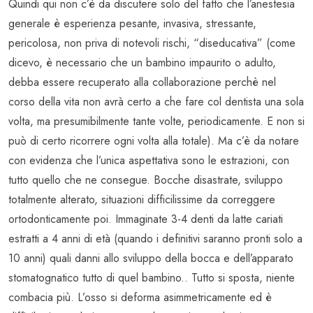
Quindi qui non c’è da discutere solo del fatto che l’anestesia
generale è esperienza pesante, invasiva, stressante,
pericolosa, non priva di notevoli rischi, “diseducativa” (come
dicevo, è necessario che un bambino impaurito o adulto,
debba essere recuperato alla collaborazione perchè nel
corso della vita non avrà certo a che fare col dentista una sola
volta, ma presumibilmente tante volte, periodicamente. E non si
può di certo ricorrere ogni volta alla totale). Ma c’è da notare
con evidenza che l’unica aspettativa sono le estrazioni, con
tutto quello che ne consegue. Bocche disastrate, sviluppo
totalmente alterato, situazioni difficilissime da correggere
ortodonticamente poi. Immaginate 3-4 denti da latte cariati
estratti a 4 anni di età (quando i definitivi saranno pronti solo a
10 anni) quali danni allo sviluppo della bocca e dell’apparato
stomatognatico tutto di quel bambino.. Tutto si sposta, niente
combacia più. L’osso si deforma asimmetricamente ed è