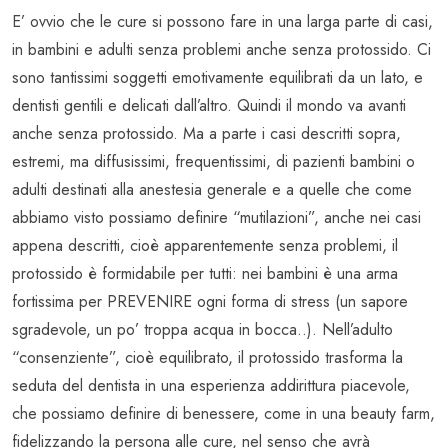
E’ ovvio che le cure si possono fare in una larga parte di casi,
in bambini e adulti senza problemi anche senza protossido. Ci
sono tantissimi soggetti emotivamente equilibrati da un lato, e
dentisti gentili e delicati dall’altro. Quindi il mondo va avanti
anche senza protossido. Ma a parte i casi descritti sopra,
estremi, ma diffusissimi, frequentissimi, di pazienti bambini o
adulti destinati alla anestesia generale e a quelle che come
abbiamo visto possiamo definire “mutilazioni”, anche nei casi
appena descritti, cioè apparentemente senza problemi, il
protossido è formidabile per tutti: nei bambini è una arma
fortissima per PREVENIRE ogni forma di stress (un sapore
sgradevole, un po’ troppa acqua in bocca..). Nell’adulto
“consenziente”, cioè equilibrato, il protossido trasforma la
seduta del dentista in una esperienza addirittura piacevole,
che possiamo definire di benessere, come in una beauty farm,
fidelizzando la persona alle cure, nel senso che avrà