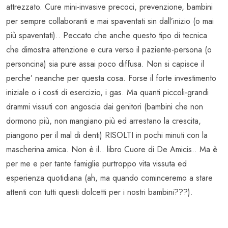
attrezzato. Cure mini-invasive precoci, prevenzione, bambini
per sempre collaboranti e mai spaventati sin dall’inizio (o mai
più spaventati).. Peccato che anche questo tipo di tecnica
che dimostra attenzione e cura verso il paziente-persona (o
personcina) sia pure assai poco diffusa. Non si capisce il
perche’ neanche per questa cosa. Forse il forte investimento
iniziale o i costi di esercizio, i gas. Ma quanti piccoli-grandi
drammi vissuti con angoscia dai genitori (bambini che non
dormono più, non mangiano più ed arrestano la crescita,
piangono per il mal di denti) RISOLTI in pochi minuti con la
mascherina amica. Non è il.. libro Cuore di De Amicis.. Ma è
per me e per tante famiglie purtroppo vita vissuta ed
esperienza quotidiana (ah, ma quando cominceremo a stare
attenti con tutti questi dolcetti per i nostri bambini???).