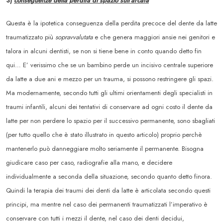
3)
conseguenze della perdita di spazio sull’arcata
Questa è la ipotetica conseguenza della perdita precoce del dente da latte
traumatizzato più
sopravvalutata
e che genera maggiori ansie nei genitori e
talora in alcuni dentisti, se non si tiene bene in conto quando detto fin
qui… E’ verissimo che se un bambino perde un incisivo centrale superiore
da latte a due ani e mezzo per un trauma, si possono restringere gli spazi.
Ma modernamente, secondo tutti gli ultimi orientamenti degli specialisti in
traumi infantili, alcuni dei tentativi di conservare ad ogni costo il dente da
latte per non perdere lo spazio per il successivo permanente, sono sbagliati
(per tutto quello che è stato illustrato in questo articolo) proprio perchè
mantenerlo può danneggiare molto seriamente il permanente. Bisogna
giudicare caso per caso, radiografie alla mano, e decidere
individualmente a seconda della situazione, secondo quanto detto finora.
Quindi la terapia dei traumi dei denti da latte è articolata secondo questi
principi, ma mentre nel caso dei permanenti traumatizzati l’imperativo è
conservare con tutti i mezzi il dente, nel caso dei denti decidui,