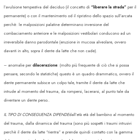
l’avulsione tempestiva del deciduo (il concetto di
“liberare la strada”
per il
permanente) o con il mantenimento od il ripristino dello spazio sull’arcata
perchè: le malposizioni palatine determinano inversione del
combaciamento anteriore e le malposizioni vestibolari conducono ad un
irreversibile danno parodontale (eruzione in mucosa alveolare, ovvero
davanti in alto, sopra il dente da latte che non cade).
– anomalie per
dilacerazione
: (molto più frequente di ciò che si possa
pensare, secondo le statistiche) questo è un quadro drammatico, ovvero il
dente permanente subisce un colpo tale, tramite il dente da latte che
intrude al momento del trauma, da rompersi, lacerarsi, al punto tale da
diventare un dente perso..
IL TIPO DI CONSEGUENZA DIPENDE
dall’età età del bambino al momento
del trauma, dalla dinamica del trauma (sono più sospetti i traumi intrusivi
perchè il dente da latte “rientra” e prende quindi contatto con la gemma