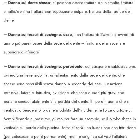
– Danno sul dente stesso
: ci possono essere frattura dello smalto, frattura
smalto/dentina frattura con esposizione pulpare, frattura della radice del
dente.
– Danno sui tessuti di sostegno: osso
, con frattura dell’alveolo, ovvero di
una o più pareti ossee della sede del dente – frattura del mascellare
superiore o inferiore
– Danno sui tessuti di sostegno: parodonto
, concussione e sublussazione,
ovvero una lieve mobilità, un allentamento dalla sede del dente, che
spesso sono reversibili senza danno, a seconda dei casi. Lussazione
estrusiva, laterale, intrusiva, avulsione, che sono quadri più gravi che
portano spesso fatalmente alla perdita del dente. Il tipo di trauma che si
verifica, dipende molto dalle modalità dell’incidente, le forze d’urto, etc.
Semplificando al massimo, giusto per fare un esempio, se il bimbo sbatte in
verticale sul bordo della piscina, forse ci sarà una lussazione con intrusione
(pericolossissima per il permanente), mentre se gli va sul viso l’altalena