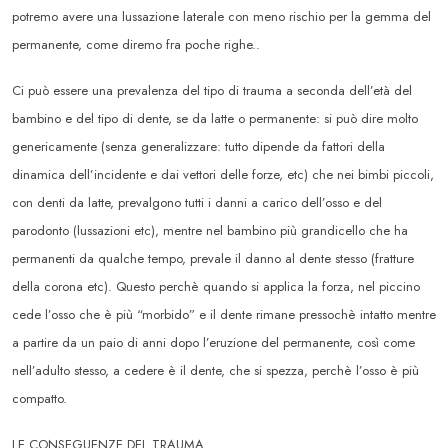
potremo avere una lussazione laterale con meno rischio per la gemma del
permanente, come diremo fra poche righe..
Ci può essere una prevalenza del tipo di trauma a seconda dell’età del
bambino e del tipo di dente, se da latte o permanente: si può dire molto
genericamente (senza generalizzare: tutto dipende da fattori della
dinamica dell’incidente e dai vettori delle forze, etc) che nei bimbi piccoli,
con denti da latte, prevalgono tutti i danni a carico dell’osso e del
parodonto (lussazioni etc), mentre nel bambino più grandicello che ha
permanenti da qualche tempo, prevale il danno al dente stesso (fratture
della corona etc). Questo perchè quando si applica la forza, nel piccino
cede l’osso che è più “morbido” e il dente rimane pressochè intatto mentre
a partire da un paio di anni dopo l’eruzione del permanente, così come
nell’adulto stesso, a cedere è il dente, che si spezza, perchè l’osso è più
compatto.
LE CONSEGUENZE DEL TRAUMA