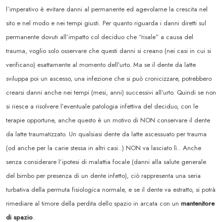
l’imperativo è evitare danni al permanente ed agevolarne la crescita nel
sito e nel modo e nei tempi giusti. Per quanto riguarda i danni diretti sul
permanente dovuti all’impatto col deciduo che “risale” a causa del
trauma, voglio solo osservare che questi danni si creano (nei casi in cui si
verificano) esattamente al momento dell’urto. Ma se il dente da latte
sviluppa poi un ascesso, una infezione che si può cronicizzare, potrebbero
crearsi danni anche nei tempi (mesi, anni) successivi all’urto. Quindi se non
si riesce a risolvere l’eventuale patologia infettiva del deciduo, con le
terapie opportune, anche questo è un motivo di NON conservare il dente
da latte traumatizzato. Un qualsiasi dente da latte ascessuato per trauma
(od anche per la carie stessa in altri casi..) NON va lasciato lì.. Anche
senza considerare l’ipotesi di malattia focale (danni alla salute generale
del bimbo per presenza di un dente infetto), ciò rappresenta una seria
turbativa della permuta fisiologica normale, e se il dente va estratto, si potrà
rimediare al timore della perdita dello spazio in arcata con un
mantenitore
di spazio
.