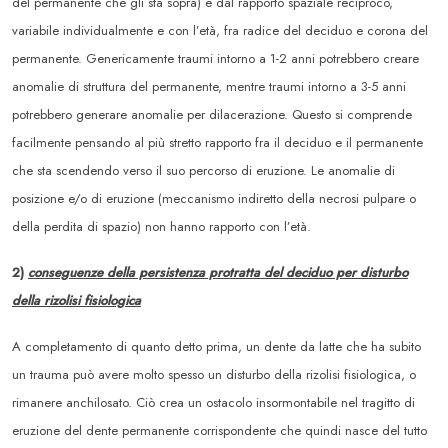
del permanente che gli sta sopra) e dal rapporto spaziale reciproco,
variabile individualmente e con l’età, fra radice del deciduo e corona del
permanente. Genericamente traumi intorno a 1-2 anni potrebbero creare
anomalie di struttura del permanente, mentre traumi intorno a 3-5 anni
potrebbero generare anomalie per dilacerazione. Questo si comprende
facilmente pensando al più stretto rapporto fra il deciduo e il permanente
che sta scendendo verso il suo percorso di eruzione. Le anomalie di
posizione e/o di eruzione (meccanismo indiretto della necrosi pulpare o
della perdita di spazio) non hanno rapporto con l’età.
2)
conseguenze della persistenza protratta del deciduo per disturbo
della rizolisi fisiologica
A completamento di quanto detto prima, un dente da latte che ha subito
un trauma può avere molto spesso un disturbo della rizolisi fisiologica, o
rimanere anchilosato. Ciò crea un ostacolo insormontabile nel tragitto di
eruzione del dente permanente corrispondente che quindi nasce del tutto