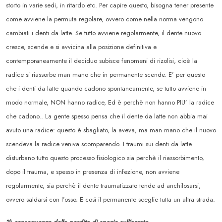
storto in varie sedi, in ritardo etc. Per capire questo, bisogna tener presente
come avviene la permuta regolare, ovvero come nella norma vengono
cambiati i denti da latte. Se tutto avviene regolarmente, il dente nuovo
cresce, scende e si avvicina alla posizione definitiva e
contemporaneamente il deciduo subisce fenomeni di rizolisi, cioè la
radice si riassorbe man mano che in permanente scende. E’ per questo
che i denti da latte quando cadono spontaneamente, se tutto avviene in
modo normale, NON hanno radice, Ed è perchè non hanno PIU’ la radice
che cadono.. La gente spesso pensa che il dente da latte non abbia mai
avuto una radice: questo è sbagliato, la aveva, ma man mano che il nuovo
scendeva la radice veniva scomparendo. I traumi sui denti da latte
disturbano tutto questo processo fisiologico sia perchè il riassorbimento,
dopo il trauma, e spesso in presenza di infezione, non avviene
regolarmente, sia perchè il dente traumatizzato tende ad anchilosarsi,
ovvero saldarsi con l’osso. E così il permanente sceglie tutta un altra strada.