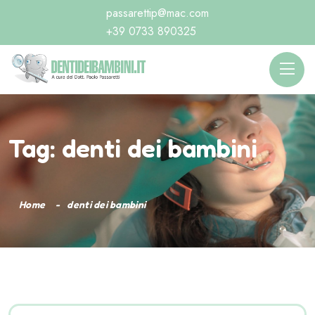
passarettip@mac.com
+39 0733 890325
Tag:
denti dei bambini
Home
denti dei bambini