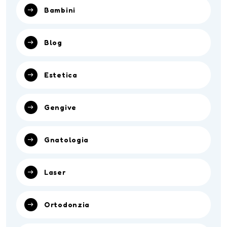
Bambini
Blog
Estetica
Gengive
Gnatologia
Laser
Ortodonzia