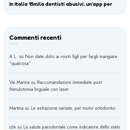
In Italia 15mila dentisti abusivi, un’app per
Commenti recenti
A.L.
su
Non date dolci ai vostri figli per fargli mangiare
“qualcosa”
Vai Marina
su
Raccomandazioni immediate post
frenulotomia linguale con laser
Martina
su
Le estrazione seriate, per motivi ortodontici
izle
su
La salute parodontale come indicatore dello stato