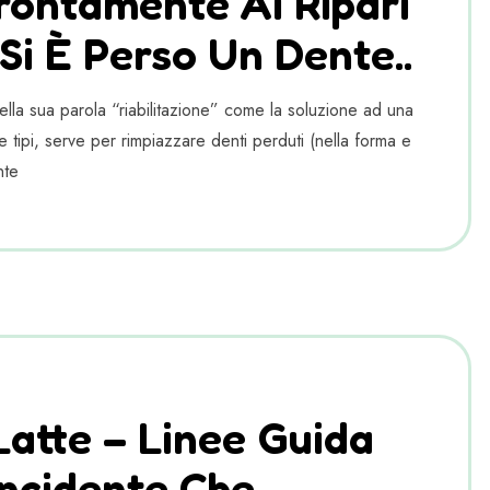
rontamente Ai Ripari
i È Perso Un Dente..
nella sua parola “riabilitazione” come la soluzione ad una
e tipi, serve per rimpiazzare denti perduti (nella forma e
nte
Latte – Linee Guida
Incidente Che