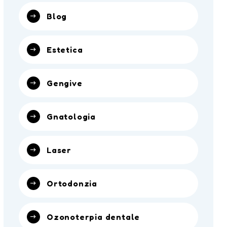
Blog
Estetica
Gengive
Gnatologia
Laser
Ortodonzia
Ozonoterpia dentale