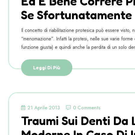
Ed È Bene Correre P
Se Sfortunatamente S
Il concetto di riabilitazione protesica può essere visto, 
“menomazione”. Infatti la protesi, nelle sue varie forme 
funzione giusta) e quindi anche la perdita di un solo de
Leggi Di Più
21 Aprile 2013
0 Comments
Traumi Sui Denti Da 
Moderne In Caso Di 