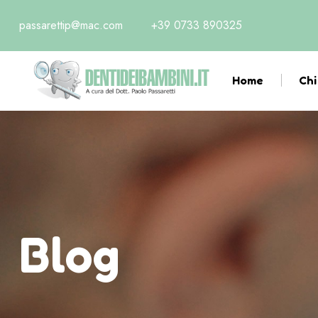
passarettip@mac.com
+39 0733 890325
Home
Chi
Blog