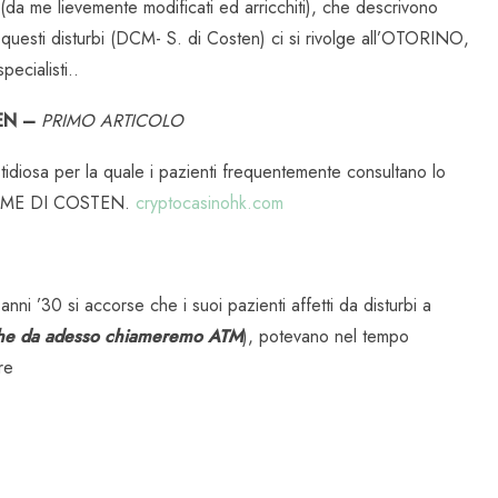
i (da me lievemente modificati ed arricchiti), che descrivono
questi disturbi (DCM- S. di Costen) ci si rivolge all’OTORINO,
ecialisti..
EN –
PRIMO ARTICOLO
tidiosa per la quale i pazienti frequentemente consultano lo
DROME DI COSTEN.
cryptocasinohk.com
ni ’30 si accorse che i suoi pazienti affetti da disturbi a
he da adesso chiameremo
ATM
), potevano nel tempo
re