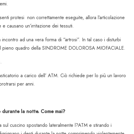
emi.
enti protesi non correttamente eseguite, allora l’articolazione
e causano un’irritazione dei tessuti.
ncontro ad una vera forma di “artrosi”. In tal caso i disturbi
rivare al pieno quadro della SINDROME DOLOROSA MIOFACIALE.
.
icatorio a carico dell’ ATM. Ciò richiede per lo più un lavoro
rotrarsi per anni.
 o durante la notte. Come mai?
a sul cuscino spostando lateralmente l?ATM e stirando i
O digrignano i denti durante la notte comprimendo violentemente