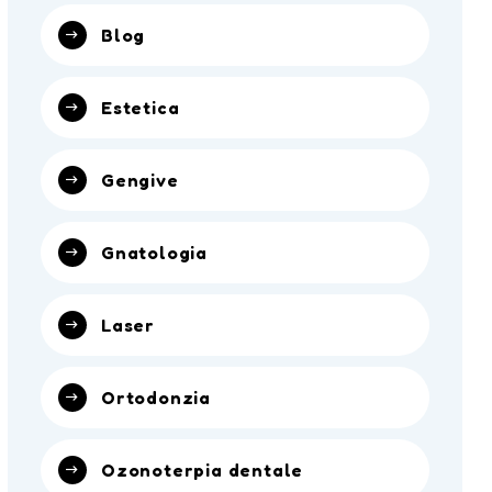
Blog
Estetica
Gengive
Gnatologia
Laser
Ortodonzia
Ozonoterpia dentale