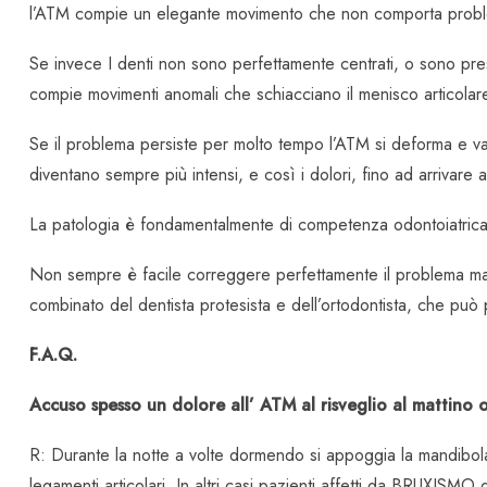
l’ATM compie un elegante movimento che non comporta probl
Se invece I denti non sono perfettamente centrati, o sono pres
compie movimenti anomali che schiacciano il menisco articolare 
Se il problema persiste per molto tempo l’ATM si deforma e va i
diventano sempre più intensi, e così i dolori, fino ad ar
La patologia è fondamentalmente di competenza odontoiatrica
Non sempre è facile correggere perfettamente il problema mast
combinato del dentista protesista e dell’ortodontista, che può p
F.A.Q.
Accuso spesso un dolore all’ ATM al risveglio al mattino
R: Durante la notte a volte dormendo si appoggia la mandibol
legamenti articolari. In altri casi pazienti affetti da BRUXISM