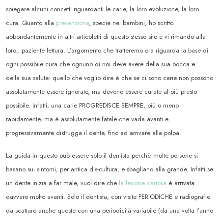
spiegare alcuni concetti riguardanti le carie, la loro evoluzione, la loro
cura. Quanto a
lla
prevenzione
, specie nei bambini, ho scritto
abbondantemente in altri articoletti di questo stesso sito e vi rimando alla
loro.. paziente lettura. L’argomento che tratteremo ora riguarda la base di
ogni possibile cura che ognuno di noi deve avere della sua bocca e
della sua salute: quello che voglio dire è che se ci sono carie non possono
assolutamente essere ignorate, ma devono essere curate al più presto
possibile. Infatti, una carie PROGREDISCE SEMPRE, più o meno
rapidamente, ma è assolutamente fatale che vada avanti e
progressivamente distrugga il dente, fino ad arrivare alla polpa.
La guida in questo può essere solo il dentista perchè molte persone si
basano sui sintomi, per antica dis-cultura, e sbagliano alla grande. Infatti se
un dente inizia a far male, vuol dire che
la lesione cariosa
è arrivata
davvero molto avanti. Solo il dentista, con visite PERIODICHE e radiografie
da scattare anche queste con una periodicità variabile (da una volta l’anno