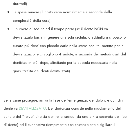
durevoli).
La spesa minore (il costo varia normalmente a seconda della
complessità della cura).
Il numero di sedute ed il tempo perso (se il dente NON va
devitalizzato basta in genere una sola seduta, o addirittura si possono
curare più denti con piccole carie nella stessa seduta, mentre per la
devitalizzazione ci vogliono 4 sedute, a seconda dei metodi usati dal
dentistae in più, dopo, altrettante per la capsula necessaria nella
quasi totalità dei denti devitalizzati).
Se la carie prosegue, arriva la fase dell’emergenza, dei dolori, e quindi il
dente va
DEVITALIZZATO
. L’endodonzia consiste nello svuotamento del
canale del “nervo” che sta dentro la radice (da uno a 4 a seconda del tipo
di dente) ed il successivo riempimento con sostanze atte a sigillare il