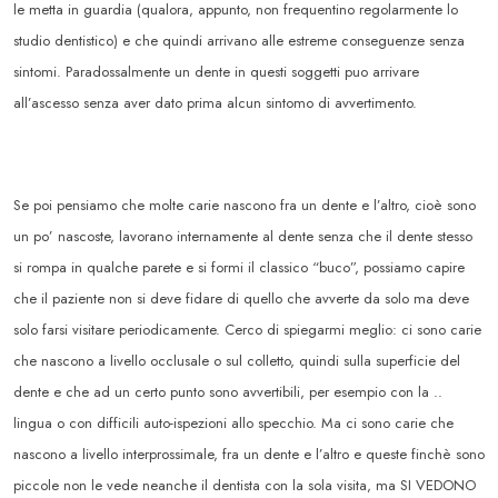
le metta in guardia (qualora, appunto, non frequentino regolarmente lo
studio dentistico) e che quindi arrivano alle estreme conseguenze senza
sintomi. Paradossalmente un dente in questi soggetti puo arrivare
all’ascesso senza aver dato prima alcun sintomo di avvertimento.
Se poi pensiamo che molte carie nascono fra un dente e l’altro, cioè sono
un po’ nascoste, lavorano internamente al dente senza che il dente stesso
si rompa in qualche parete e si formi il classico “buco”, possiamo capire
che il paziente non si deve fidare di quello che avverte da solo ma deve
solo farsi visitare periodicamente. Cerco di spiegarmi meglio: ci sono carie
che nascono a livello occlusale o sul colletto, quindi sulla superficie del
dente e che ad un certo punto sono avvertibili, per esempio con la ..
lingua o con difficili auto-ispezioni allo specchio. Ma ci sono carie che
nascono a livello interprossimale, fra un dente e l’altro e queste finchè sono
piccole non le vede neanche il dentista con la sola visita, ma SI VEDONO