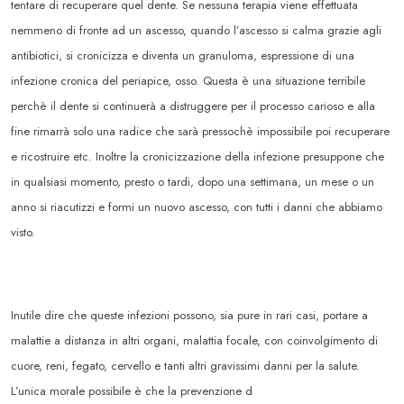
tentare di recuperare quel dente. Se nessuna terapia viene effettuata
nemmeno di fronte ad un ascesso, quando l’ascesso si calma grazie agli
antibiotici, si cronicizza e diventa un granuloma, espressione di una
infezione cronica del periapice, osso. Questa è una situazione terribile
perchè il dente si continuerà a distruggere per il processo carioso e alla
fine rimarrà solo una radice che sarà pressochè impossibile poi recuperare
e ricostruire etc. Inoltre la cronicizzazione della infezione presuppone che
in qualsiasi momento, presto o tardi, dopo una settimana, un mese o un
anno si riacutizzi e formi un nuovo ascesso, con tutti i danni che abbiamo
visto.
Inutile dire che queste infezioni possono, sia pure in rari casi, portare a
malattie a distanza in altri organi, malattia focale, con coinvolgimento di
cuore, reni, fegato, cervello e tanti altri gravissimi danni per la salute.
L’unica morale possibile è che la prevenzione d