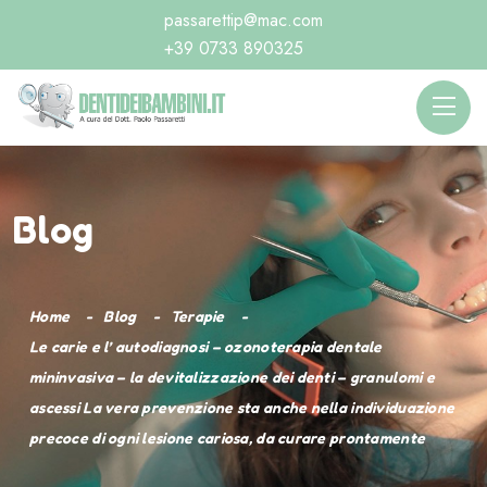
passarettip@mac.com
+39 0733 890325
Blog
Home
Blog
Terapie
Le carie e l’ autodiagnosi – ozonoterapia dentale
mininvasiva – la devitalizzazione dei denti – granulomi e
ascessi La vera prevenzione sta anche nella individuazione
precoce di ogni lesione cariosa, da curare prontamente