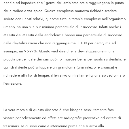
canale ed impedire che i germi dell’ambiente orale raggiungano la punta
della radice detta apice. Questa complessa manovra richiede svariate
sedute con i costi relativi, e, come tutte le terapie complesse nell’organismo
umano, ha una sua pur minima percentuale di insuccesso. Infatti anche i
Maestri dei Maestri della endodonzia hanno una percentuale di successo
nelle devitalizzazioni che non raggiunge mai il 100 per cento, ma ad
esempio, un 95-97%. Questo vuol dire che la devitalizzazione in una
piccola percentuale dei casi può non riuscire bene, per qualsiasi dentista, e
quindi il dente può sviluppare un granuloma (una infezione cronica) e
richiedere altri tipi di terapie, il tentativo di ritrattamento, una apicectomia o
l’estrazione.
La vera morale di questo discorso è che bisogna assolutamente farsi
visitare periodicamente ed effettuare radiografie preventive ed evitare di
trascurarsi se ci sono carie e intervenire prima che si arrivi alla