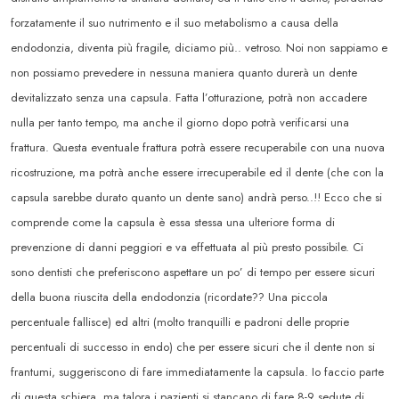
forzatamente il suo nutrimento e il suo metabolismo a causa della
endodonzia, diventa più fragile, diciamo più.. vetroso. Noi non sappiamo e
non possiamo prevedere in nessuna maniera quanto durerà un dente
devitalizzato senza una capsula. Fatta l’otturazione, potrà non accadere
nulla per tanto tempo, ma anche il giorno dopo potrà verificarsi una
frattura. Questa eventuale frattura potrà essere recuperabile con una nuova
ricostruzione, ma potrà anche essere irrecuperabile ed il dente (che con la
capsula sarebbe durato quanto un dente sano) andrà perso..!! Ecco che si
comprende come la capsula è essa stessa una ulteriore forma di
prevenzione di danni peggiori e va effettuata al più presto possibile. Ci
sono dentisti che preferiscono aspettare un po’ di tempo per essere sicuri
della buona riuscita della endodonzia (ricordate?? Una piccola
percentuale fallisce) ed altri (molto tranquilli e padroni delle proprie
percentuali di successo in endo) che per essere sicuri che il dente non si
frantumi, suggeriscono di fare immediatamente la capsula. Io faccio parte
di questa schiera, ma talora i pazienti si stancano di fare 8-9 sedute di