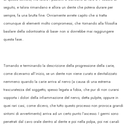
seguito, e talora rimandano e allora un dente che poteva durare per
sempre, fa una brutta fine. Ovviamente avrete capito che si tratta
comunque di elementi molto compromessi, che -tornando alla filosofia
basilare della odontoiatria di base- non si dovrebbe mai raggiungere
questa fase..
Tornando e terminando la descrizione della progressione della carie,
come dicevamo all’inizio, se un dente non viene curato e devitalizzato
nemmeno quando la carie arriva al nervo (a causa di una estrema
trascuratezza del soggetto, spesso legata a fobia, che pur di non curarsi
sopporta i dolori della infiammazione del nervo, detta pulpite, oppure in
quei rari casi, come dicevo, che tutto questo processo non provoca grandi
sintomi di avvertimento) arriva ad un certo punto l’ascesso. I germi sono
penetrati dal cavo orale dentro al dente e poi nella polpa, poi nei canali