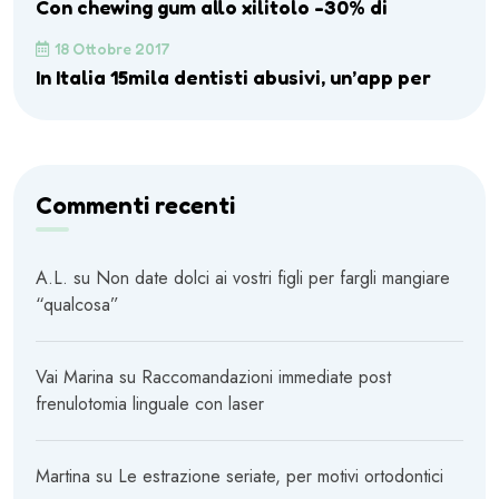
Con chewing gum allo xilitolo -30% di
18 Ottobre 2017
In Italia 15mila dentisti abusivi, un’app per
Commenti recenti
A.L.
su
Non date dolci ai vostri figli per fargli mangiare
“qualcosa”
Vai Marina
su
Raccomandazioni immediate post
frenulotomia linguale con laser
Martina
su
Le estrazione seriate, per motivi ortodontici