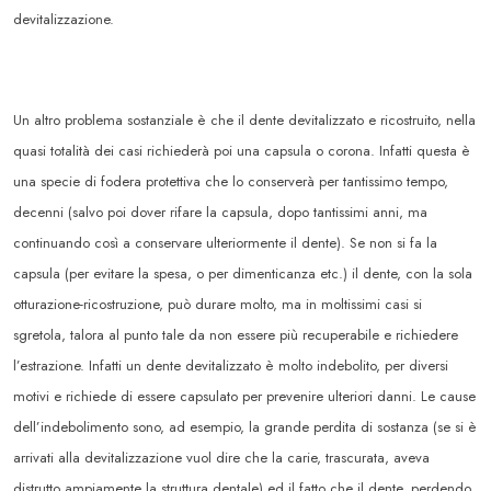
devitalizzazione.
Un altro problema sostanziale è che il dente devitalizzato e ricostruito, nella
quasi totalità dei casi richiederà poi una capsula o corona. Infatti questa è
una specie di fodera protettiva che lo conserverà per tantissimo tempo,
decenni (salvo poi dover rifare la capsula, dopo tantissimi anni, ma
continuando così a conservare ulteriormente il dente). Se non si fa la
capsula (per evitare la spesa, o per dimenticanza etc.) il dente, con la sola
otturazione-ricostruzione, può durare molto, ma in moltissimi casi si
sgretola, talora al punto tale da non essere più recuperabile e richiedere
l’estrazione. Infatti un dente devitalizzato è molto indebolito, per diversi
motivi e richiede di essere capsulato per prevenire ulteriori danni. Le cause
dell’indebolimento sono, ad esempio, la grande perdita di sostanza (se si è
arrivati alla devitalizzazione vuol dire che la carie, trascurata, aveva
distrutto ampiamente la struttura dentale) ed il fatto che il dente, perdendo