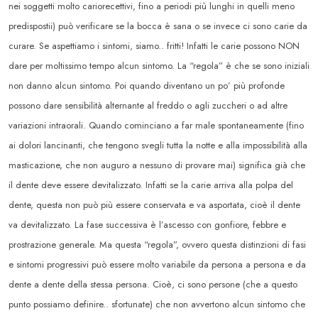
nei soggetti molto cariorecettivi, fino a periodi più lunghi in quelli meno
predispostii) può verificare se la bocca è sana o se invece ci sono carie da
curare. Se aspettiamo i sintomi, siamo.. fritti! Infatti le carie possono NON
dare per moltissimo tempo alcun sintomo. La “regola” è che se sono iniziali
non danno alcun sintomo. Poi quando diventano un po’ più profonde
possono dare sensibilità alternante al freddo o agli zuccheri o ad altre
variazioni intraorali. Quando cominciano a far male spontaneamente (fino
ai dolori lancinanti, che tengono svegli tutta la notte e alla impossibilità alla
masticazione, che non auguro a nessuno di provare mai) significa già che
il dente deve essere devitalizzato. Infatti se la carie arriva alla polpa del
dente, questa non può più essere conservata e va asportata, cioè il dente
va devitalizzato. La fase successiva è l’ascesso con gonfiore, febbre e
prostrazione generale. Ma questa “regola”, ovvero questa distinzioni di fasi
e sintomi progressivi può essere molto variabile da persona a persona e da
dente a dente della stessa persona. Cioè, ci sono persone (che a questo
punto possiamo definire.. sfortunate) che non avvertono alcun sintomo che