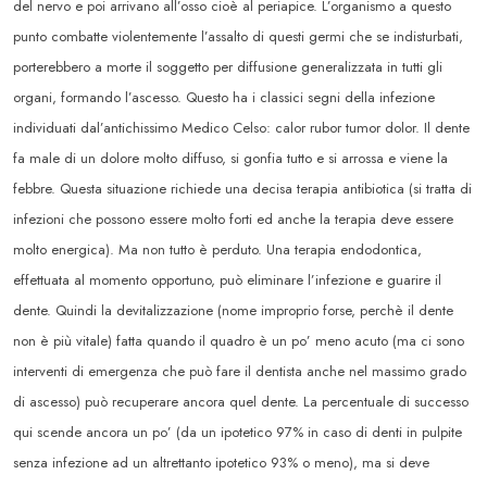
del nervo e poi arrivano all’osso cioè al periapice. L’organismo a questo
punto combatte violentemente l’assalto di questi germi che se indisturbati,
porterebbero a morte il soggetto per diffusione generalizzata in tutti gli
organi, formando l’ascesso. Questo ha i classici segni della infezione
individuati dal’antichissimo Medico Celso: calor rubor tumor dolor. Il dente
fa male di un dolore molto diffuso, si gonfia tutto e si arrossa e viene la
febbre. Questa situazione richiede una decisa terapia antibiotica (si tratta di
infezioni che possono essere molto forti ed anche la terapia deve essere
molto energica). Ma non tutto è perduto. Una terapia endodontica,
effettuata al momento opportuno, può eliminare l’infezione e guarire il
dente. Quindi la devitalizzazione (nome improprio forse, perchè il dente
non è più vitale) fatta quando il quadro è un po’ meno acuto (ma ci sono
interventi di emergenza che può fare il dentista anche nel massimo grado
di ascesso) può recuperare ancora quel dente. La percentuale di successo
qui scende ancora un po’ (da un ipotetico 97% in caso di denti in pulpite
senza infezione ad un altrettanto ipotetico 93% o meno), ma si deve