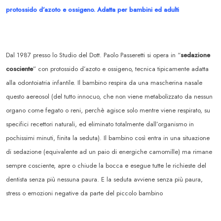
protossido d’azoto e ossigeno. Adatta per bambini ed adulti
Dal 1987 presso lo Studio del Dott. Paolo Passeretti si opera in “
sedazione
cosciente
” con protossido d’azoto e ossigeno, tecnica tipicamente adatta
alla odontoiatria infantile. Il bambino respira da una mascherina nasale
questo aereosol (del tutto innocuo, che non viene metabolizzato da nessun
organo come fegato o reni, perchè agisce solo mentre viene respirato, su
specifici recettori naturali, ed eliminato totalmente dall’organismo in
pochissimi minuti, finita la seduta). Il bambino così entra in una situazione
di sedazione (equivalente ad un paio di energiche camomille) ma rimane
sempre cosciente, apre o chiude la bocca e esegue tutte le richieste del
dentista senza più nessuna paura. E la seduta avviene senza più paura,
stress o emozioni negative da parte del piccolo bambino