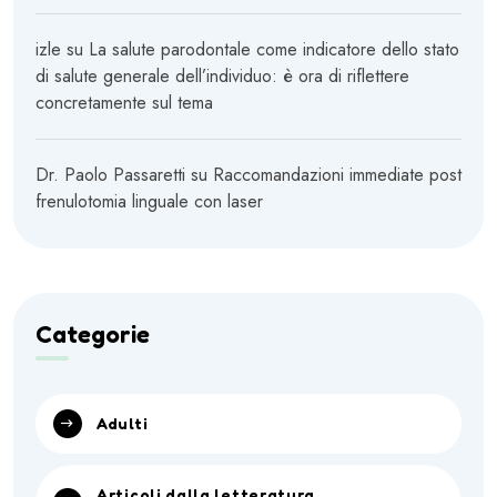
izle
su
La salute parodontale come indicatore dello stato
di salute generale dell’individuo: è ora di riflettere
concretamente sul tema
Dr. Paolo Passaretti
su
Raccomandazioni immediate post
frenulotomia linguale con laser
Categorie
Adulti
Articoli dalla letteratura