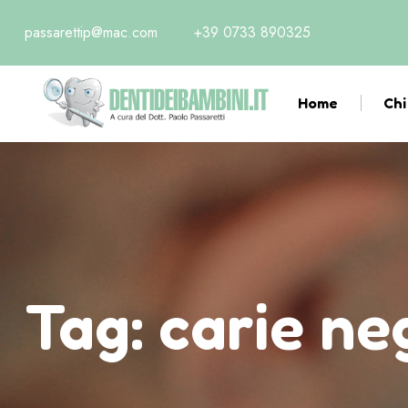
passarettip@mac.com
+39 0733 890325
Home
Chi
Tag:
carie neg