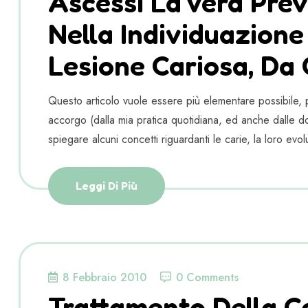
Ascessi La Vera Pre
Nella Individuazione
Lesione Cariosa, Da
Questo articolo vuole essere più elementare possibile,
accorgo (dalla mia pratica quotidiana, ed anche dalle d
spiegare alcuni concetti riguardanti le carie, la loro evo
Leggi Di Più
8 Febbraio 2010
0 Comments
Trattamento Della C