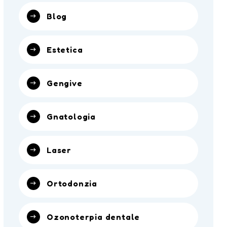
Blog
Estetica
Gengive
Gnatologia
Laser
Ortodonzia
Ozonoterpia dentale