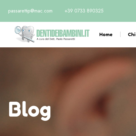
passarettip@mac.com
+39 0733 890325
Home
Chi
Blog