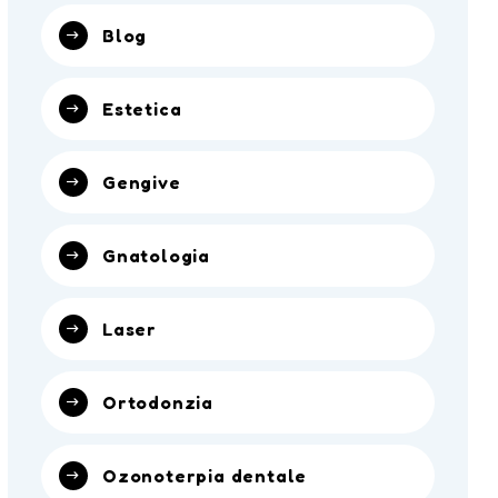
Blog
Estetica
Gengive
Gnatologia
Laser
Ortodonzia
Ozonoterpia dentale