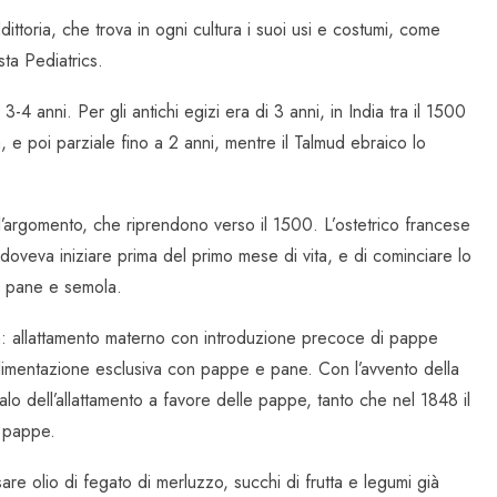
dittoria, che trova in ogni cultura i suoi usi e costumi, come
ista Pediatrics.
3-4 anni. Per gli antichi egizi era di 3 anni, in India tra il 1500
a, e poi parziale fino a 2 anni, mentre il Talmud ebraico lo
l’argomento, che riprendono verso il 1500. L’ostetrico francese
doveva iniziare prima del primo mese di vita, e di cominciare lo
a, pane e semola.
oga: allattamento materno con introduzione precoce di pappe
, alimentazione esclusiva con pappe e pane. Con l’avvento della
 calo dell’allattamento a favore delle pappe, tanto che nel 1848 il
e pappe.
re olio di fegato di merluzzo, succhi di frutta e legumi già