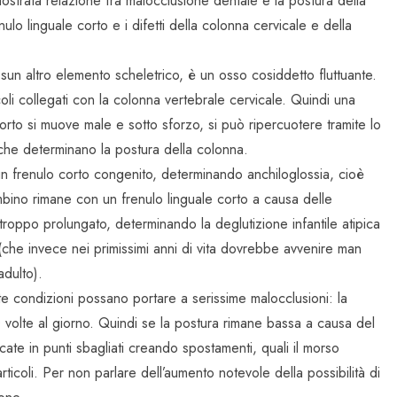
trata relazione fra malocclusione dentale e la postura della
ulo linguale corto e i difetti della colonna cervicale e della
ssun altro elemento scheletrico, è un osso cosiddetto fluttuante.
coli collegati con la colonna vertebrale cervicale. Quindi una
orto si muove male e sotto sforzo, si può ripercuotere tramite lo
i che determinano la postura della colonna.
 frenulo corto congenito, determinando anchiloglossia, cioè
ambino rimane con un frenulo linguale corto a causa delle
troppo prolungato, determinando la deglutizione infantile atipica
(che invece nei primissimi anni di vita dovrebbe avvenire man
adulto).
e condizioni possano portare a serissime malocclusioni: la
 volte al giorno. Quindi se la postura rimane bassa a causa del
rcate in punti sbagliati creando spostamenti, quali il morso
 articoli. Per non parlare dell’aumento notevole della possibilità di