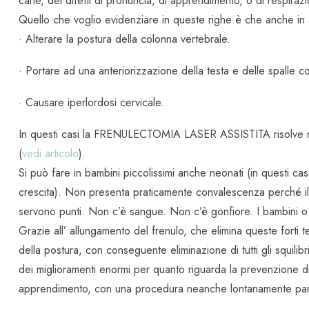
carie, dei difetti di pronuncia, di apprendimento, o di respiraz
Quello che voglio evidenziare in queste righe è che anche in 
· Alterare la postura della colonna vertebrale.
· Portare ad una anteriorizzazione della testa e delle spalle c
· Causare iperlordosi cervicale.
In questi casi la FRENULECTOMIA LASER ASSISTITA risolve mo
(
vedi articolo
).
Si può fare in bambini piccolissimi anche neonati (in questi cas
crescita). Non presenta praticamente convalescenza perché il
servono punti. Non c’è sangue. Non c’è gonfiore. I bambini o gl
Grazie all’ allungamento del frenulo, che elimina queste forti 
della postura, con conseguente eliminazione di tutti gli squilibri
dei miglioramenti enormi per quanto riguarda la prevenzione del
apprendimento, con una procedura neanche lontanamente paragon