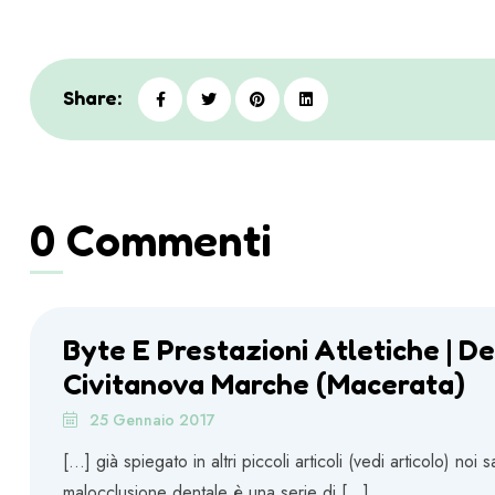
Share:
0 Commenti
Byte E Prestazioni Atletiche | D
Civitanova Marche (Macerata)
25 Gennaio 2017
[…] già spiegato in altri piccoli articoli (vedi articolo) no
malocclusione dentale è una serie di […]