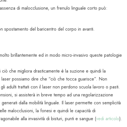
ione.
assenza di malocclusione, un frenulo linguale corto può:
on spostamento del baricentro del corpo in avanti.
lto brillantemente ed in modo micro-invasivo queste patologie
i ciò che migliora drasticamente è la suzione e quindi la
 laser possiamo dire che “ciò che tocca guarisce”. Non
i adulti trattati con il laser non perdono scuola lavoro o pasti.
tensioni, si assisterà in breve tempo ad una regolarizzazione
 generati dalla mobilità linguale. Il laser permette con semplicità
le malocclusioni, la fonesi e quindi le capacità di
abile alla invasività di bisturi, punti e sangue (
vedi articolo
).