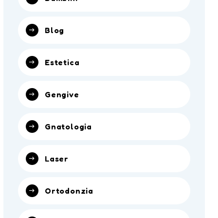
Blog
Estetica
Gengive
Gnatologia
Laser
Ortodonzia