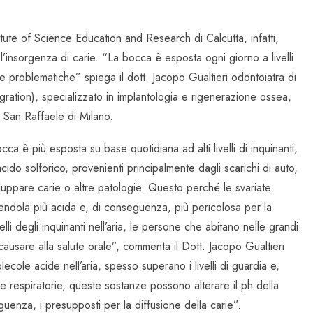
tute of Science Education and Research di Calcutta, infatti,
l’insorgenza di carie. “La bocca è esposta ogni giorno a livelli
re problematiche” spiega il dott. Jacopo Gualtieri odontoiatra di
tion), specializzato in implantologia e rigenerazione ossea,
 San Raffaele di Milano.
cca è più esposta su base quotidiana ad alti livelli di inquinanti,
cido solforico, provenienti principalmente dagli scarichi di auto,
viluppare carie o altre patologie. Questo perché le svariate
ndendola più acida e, di conseguenza, più pericolosa per la
elli degli inquinanti nell’aria, le persone che abitano nelle grandi
ausare alla salute orale”, commenta il Dott. Jacopo Gualtieri
cole acide nell’aria, spesso superano i livelli di guardia e,
e respiratorie, queste sostanze possono alterare il ph della
eguenza, i presupposti per la diffusione della carie”.