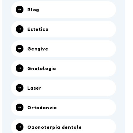
Blog
Estetica
Gengive
Gnatologia
Laser
Ortodonzia
Ozonoterpia dentale