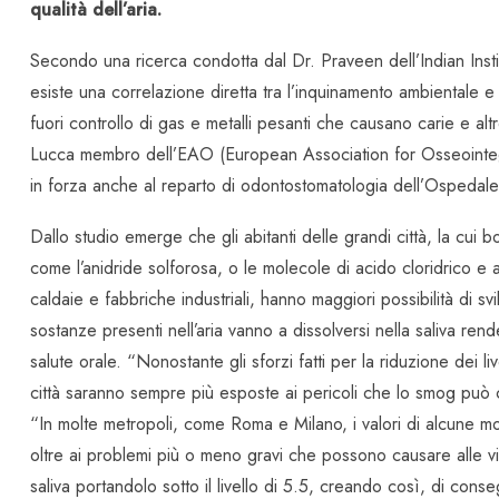
qualità dell’aria.
Secondo una ricerca condotta dal Dr. Praveen dell’Indian Insti
esiste una correlazione diretta tra l’inquinamento ambientale e 
fuori controllo di gas e metalli pesanti che causano carie e alt
Lucca membro dell’EAO (European Association for Osseointegra
in forza anche al reparto di odontostomatologia dell’Ospedale
Dallo studio emerge che gli abitanti delle grandi città, la cui bo
come l’anidride solforosa, o le molecole di acido cloridrico e a
caldaie e fabbriche industriali, hanno maggiori possibilità di s
sostanze presenti nell’aria vanno a dissolversi nella saliva re
salute orale. “Nonostante gli sforzi fatti per la riduzione dei liv
città saranno sempre più esposte ai pericoli che lo smog può c
“In molte metropoli, come Roma e Milano, i valori di alcune mole
oltre ai problemi più o meno gravi che possono causare alle vi
saliva portandolo sotto il livello di 5.5, creando così, di cons