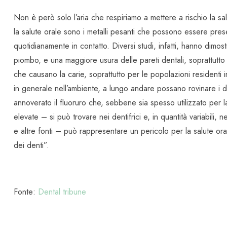
Non è però solo l’aria che respiriamo a mettere a rischio la sa
la salute orale sono i metalli pesanti che possono essere prese
quotidianamente in contatto. Diversi studi, infatti, hanno dimos
piombo, e una maggiore usura delle pareti dentali, soprattutto que
che causano la carie, soprattutto per le popolazioni residenti in g
in generale nell’ambiente, a lungo andare possano rovinare i de
annoverato il fluoruro che, sebbene sia spesso utilizzato per l
elevate – si può trovare nei dentifrici e, in quantità variabili
e altre fonti – può rappresentare un pericolo per la salute oral
dei denti”.
Fonte:
Dental tribune