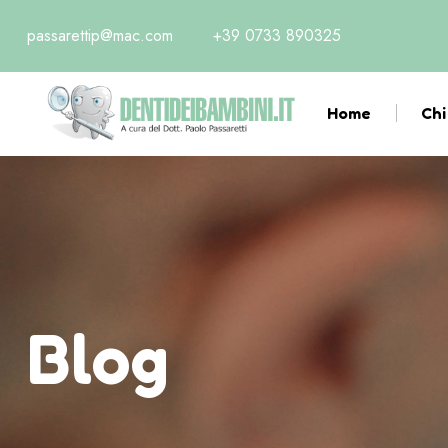
passarettip@mac.com
+39 0733 890325
Home
Chi
Blog