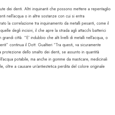
lute dei denti. Altri inquinanti che possono mettere a repentaglio
nti nell’acqua o in altre sostanze con cui si entra
trato la correlazione tra inquinamento da metalli pesanti, come il
lle degli incisivi, il che apre la strada agli attacchi batterici
randi città. “E’ indubbio che alti livelli di metalli nell’acqua, o
nti” continua il Dott. Gualtieri “Tra questi, va sicuramente
a protezione dello smalto dei denti, se assunto in quantità
, nell’acqua potabile, ma anche in gomme da masticare, medicinali
e, oltre a causare un’antiestetica perdita del colore originale