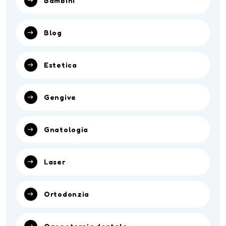
Bambini
Blog
Estetica
Gengive
Gnatologia
Laser
Ortodonzia