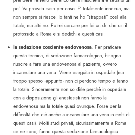
prendere l’effetto benefico della mascherina e sedarsi un
po’. Va provata caso per caso. E’ totalmente innocua, ma
non sempre si riesce. Io tanti ne ho “strappati” così alla
totale, ma altri no. Potrei cercare per lei un dr. che usi il
protossido a Roma e si dedichi a questi casi.
la sedazione cosciente endovenosa
. Per praticare
questa tecnica, di sedazione farmacologica, bisogna
riuscire a fare una endovenosa al paziente, ovvero
incannulare una vena. Viene eseguita in ospedale (ma
troppo spesso -appunto- non ci perdono tempo e fanno
la totale. Sinceramente non so dirle perchè in ospedale
con a disposizione gli anestesisti non fanno la
endovenosa ma la totale quasi ovunque. Forse per la
difficoltà che c’è anche a incannulare una vena in molti di
questi casi). Molti studi privati, sicurissimamente a Roma
ce ne sono, fanno questa sedazione farmacologica