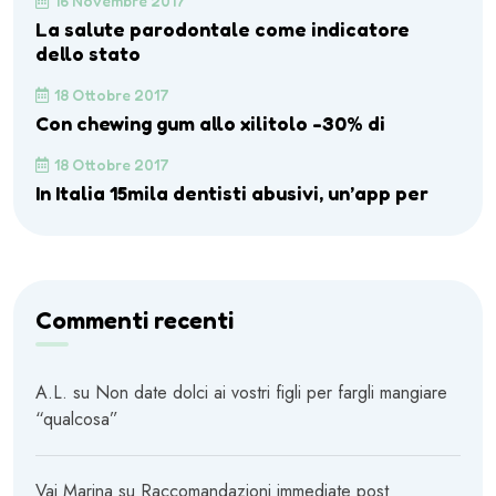
16 Novembre 2017
La salute parodontale come indicatore
dello stato
18 Ottobre 2017
Con chewing gum allo xilitolo -30% di
18 Ottobre 2017
In Italia 15mila dentisti abusivi, un’app per
Commenti recenti
A.L.
su
Non date dolci ai vostri figli per fargli mangiare
“qualcosa”
Vai Marina
su
Raccomandazioni immediate post