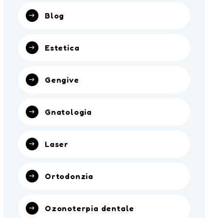
Blog
Estetica
Gengive
Gnatologia
Laser
Ortodonzia
Ozonoterpia dentale