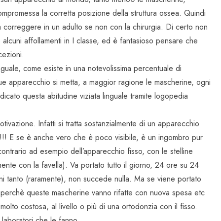
ompromessa la corretta posizione della struttura ossea. Quindi
 da correggere in un adulto se non con la chirurgia. Di certo non
alcuni affollamenti in I classe, ed è fantasioso pensare che
cezioni.
nguale, come esiste in una notevolissima percentuale di
que apparecchio si metta, a maggior ragione le mascherine, ogni
dicato questa abitudine viziata linguale tramite logopedia
ivazione. Infatti si tratta sostanzialmente di un apparecchio
no!!! E se è anche vero che è poco visibile, è un ingombro pur
ntrario ad esempio dell’apparecchio fisso, con le stelline
mente con la favella). Va portato tutto il giorno, 24 ore su 24
ogni tanto (raramente), non succede nulla. Ma se viene portato
 perchè queste mascherine vanno rifatte con nuova spesa etc
lto costosa, al livello o più di una ortodonzia con il fisso.
 laboratori che le fanno.