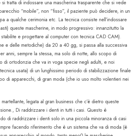
che si tratta di indossare una mascherina trasparente che si vede
parecchio “mobile”, non “fisso”, il paziente può decidere, in un
a a qualche cerimonia etc. La tecnica consiste nell’indossare
sti) queste mascherine, in modo progressivo: innanzitutto la
, stabilite e progettare al computer con tecnica CAD CAM).
he e delle metodiche) da 20 a 40 gg, si passa alla successiva
per anni, sempre la stessa, ma solo di notte, allo scopo di
o di ortodonzia che va in voga specie negli adulti, e noi
ecnica usata) di un lunghissimo periodo di stabilizzazione finale
tipo di apparecchi, di gran moda (che io uso molto volentieri nei
à martellante, legata al gran business che c’è dietro queste
ione., Di raddrizzare i denti in tutti i casi. Questo è
do di raddrizzare i denti solo in una piccola minoranza di casi
 Sempre facendo riferimento che è un sistema che va di moda (è
nessun apparecchio al mondo, tanto meno0 le mascherine,