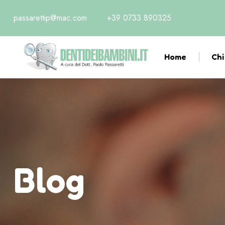
passarettip@mac.com
+39 0733 890325
Home
Chi
Blog