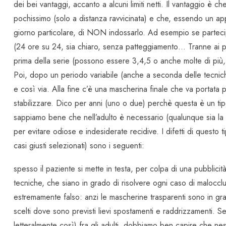
dei bei vantaggi, accanto a alcuni limiti netti. Il vantaggio è 
pochissimo (solo a distanza ravvicinata) e che, essendo un ap
giorno particolare, di NON indossarlo. Ad esempio se partecip
(24 ore su 24, sia chiaro, senza patteggiamento… Tranne ai pa
prima della serie (possono essere 3,4,5 o anche molte di più
Poi, dopo un periodo variabile (anche a seconda delle tecnic
e così via. Alla fine c’è una mascherina finale che va portata 
stabilizzare. Dico per anni (uno o due) perchè questa è un tip
sappiamo bene che nell’adulto è necessario (qualunque sia la t
per evitare odiose e indesiderate recidive. I difetti di questo 
casi giusti selezionati) sono i seguenti:
spesso il paziente si mette in testa, per colpa di una pubblicit
tecniche, che siano in grado di risolvere ogni caso di malocclus
estremamente falso: anzi le mascherine trasparenti sono in gra
scelti dove sono previsti lievi spostamenti e raddrizzamenti.
letteralmente così) fra gli adulti, dobbiamo ben capire che 