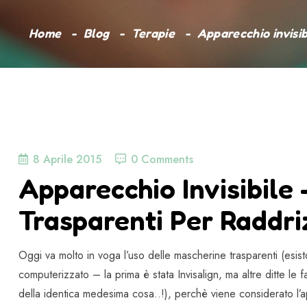
Home
Blog
Terapie
Apparecchio invisib
8 Aprile 2015
0 Comments
Apparecchio Invisibile
Trasparenti Per Raddri
Oggi va molto in voga l’uso delle mascherine trasparenti (esis
computerizzato – la prima è stata Invisalign, ma altre ditte le
della identica medesima cosa..!), perchè viene considerato l’app