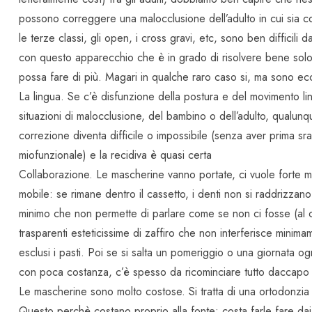
possono correggere una malocclusione dell’adulto in cui sia c
le terze classi, gli open, i cross gravi, etc, sono ben difficili
con questo apparecchio che è in grado di risolvere bene solo 
possa fare di più. Magari in qualche raro caso si, ma sono ec
La lingua. Se c’è disfunzione della postura e del movimento li
situazioni di malocclusione, del bambino o dell’adulto, qualun
correzione diventa difficile o impossibile (senza aver prima sra
miofunzionale) e la recidiva è quasi certa
Collaborazione. Le mascherine vanno portate, ci vuole forte mot
mobile: se rimane dentro il cassetto, i denti non si raddrizza
minimo che non permette di parlare come se non ci fosse (al co
trasparenti esteticissime di zaffiro che non interferisce minima
esclusi i pasti. Poi se si salta un pomeriggio o una giornata 
con poca costanza, c’è spesso da ricominciare tutto daccapo
Le mascherine sono molto costose. Si tratta di una ortodonzia mo
Questo perchè costano proprio alla fonte: costa farle fare dai