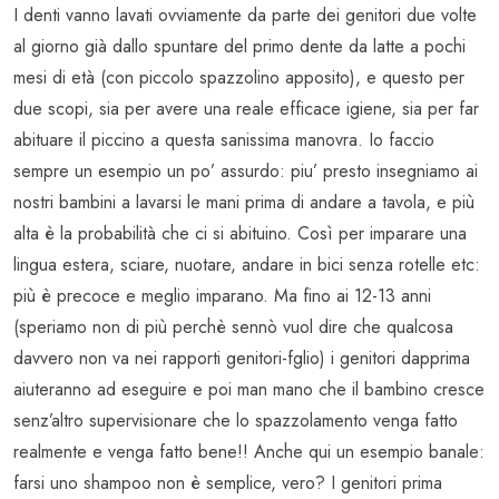
I denti vanno lavati ovviamente da parte dei genitori due volte
al giorno già dallo spuntare del primo dente da latte a pochi
mesi di età (con piccolo spazzolino apposito), e questo per
due scopi, sia per avere una reale efficace igiene, sia per far
abituare il piccino a questa sanissima manovra. Io faccio
sempre un esempio un po’ assurdo: piu’ presto insegniamo ai
nostri bambini a lavarsi le mani prima di andare a tavola, e più
alta è la probabilità che ci si abituino. Così per imparare una
lingua estera, sciare, nuotare, andare in bici senza rotelle etc:
più è precoce e meglio imparano. Ma fino ai 12-13 anni
(speriamo non di più perchè sennò vuol dire che qualcosa
davvero non va nei rapporti genitori-fglio) i genitori dapprima
aiuteranno ad eseguire e poi man mano che il bambino cresce
senz’altro supervisionare che lo spazzolamento venga fatto
realmente e venga fatto bene!! Anche qui un esempio banale:
farsi uno shampoo non è semplice, vero? I genitori prima