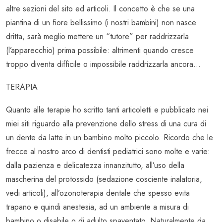
altre sezioni del sito ed articoli. Il concetto è che se una
piantina di un fiore bellissimo (i nostri bambini) non nasce
dritta, sarà meglio mettere un “tutore” per raddrizzarla
(l’apparecchio) prima possibile: altrimenti quando cresce
troppo diventa difficile o impossibile raddrizzarla ancora…
TERAPIA
Quanto alle terapie ho scritto tanti articoletti e pubblicato nei
miei siti riguardo alla prevenzione dello stress di una cura di
un dente da latte in un bambino molto piccolo. Ricordo che le
frecce al nostro arco di dentisti pediatrici sono molte e varie:
dalla pazienza e delicatezza innanzitutto, all’uso della
mascherina del protossido (sedazione cosciente inalatoria,
vedi articoli), all’ozonoterapia dentale che spesso evita
trapano e quindi anestesia, ad un ambiente a misura di
bambino o disabile o di adulto spaventato. Naturalmente da