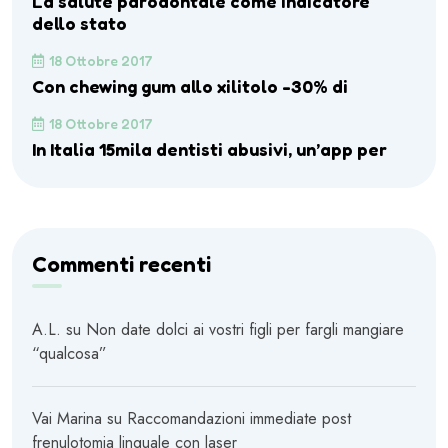
La salute parodontale come indicatore
dello stato
18 Ottobre 2017
Con chewing gum allo xilitolo -30% di
18 Ottobre 2017
In Italia 15mila dentisti abusivi, un’app per
Commenti recenti
A.L.
su
Non date dolci ai vostri figli per fargli mangiare
“qualcosa”
Vai Marina
su
Raccomandazioni immediate post
frenulotomia linguale con laser