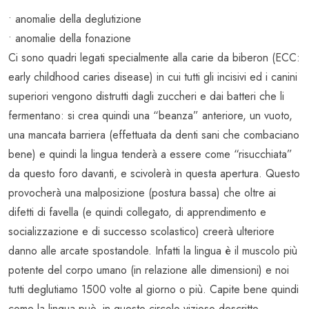
• anomalie della deglutizione
• anomalie della fonazione
Ci sono quadri legati specialmente alla carie da biberon (ECC:
early childhood caries disease) in cui tutti gli incisivi ed i canini
superiori vengono distrutti dagli zuccheri e dai batteri che li
fermentano: si crea quindi una “beanza” anteriore, un vuoto,
una mancata barriera (effettuata da denti sani che combaciano
bene) e quindi la lingua tenderà a essere come “risucchiata”
da questo foro davanti, e scivolerà in questa apertura. Questo
provocherà una malposizione (postura bassa) che oltre ai
difetti di favella (e quindi collegato, di apprendimento e
socializzazione e di successo scolastico) creerà ulteriore
danno alle arcate spostandole. Infatti la lingua è il muscolo più
potente del corpo umano (in relazione alle dimensioni) e noi
tutti deglutiamo 1500 volte al giorno o più. Capite bene quindi
come la lingua può, in questo circolo vizioso descritto,