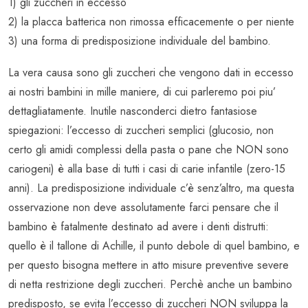
1) gli zuccheri in eccesso
2) la placca batterica non rimossa efficacemente o per niente
3) una forma di predisposizione individuale del bambino.
La vera causa sono gli zuccheri che vengono dati in eccesso
ai nostri bambini in mille maniere, di cui parleremo poi piu’
dettagliatamente. Inutile nasconderci dietro fantasiose
spiegazioni: l’eccesso di zuccheri semplici (glucosio, non
certo gli amidi complessi della pasta o pane che NON sono
cariogeni) è alla base di tutti i casi di carie infantile (zero-15
anni). La predisposizione individuale c’è senz’altro, ma questa
osservazione non deve assolutamente farci pensare che il
bambino è fatalmente destinato ad avere i denti distrutti:
quello è il tallone di Achille, il punto debole di quel bambino, e
per questo bisogna mettere in atto misure preventive severe
di netta restrizione degli zuccheri. Perchè anche un bambino
predisposto, se evita l’eccesso di zuccheri NON sviluppa la