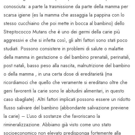
conosciuta: a parte la trasmissione da parte della mamma per
scarsa igiene (es la mamma che assaggia la pappina con lo
stesso cucchiaino che poi mette in bocca al bambino) dello
Streptococco Mutans che è uno dei germi della carie più
aggressivi e che si infetta così, gli altri fattori sono stati poco
studiati. Possono consistere in problemi di salute o malattie
della mamma in gestazione o del bambino prenatali, perinatali,
post natali, basso peso alla nascita, malnutrizione del bambino
o della mamma , in una certa dose di ereditarietà (ma
ricordiamoci che quello che veramente si ereditano oltre che
geni favorenti la carie sono le abitudini alimentari, in questo
caso sbagliate). Altri fattori implicati possono essere un ridotto
flusso salivare del bambino (abbondante salivazione previene
la carie) – L’uso di sostanze che favoriscano la
rimineralizzazione. Abbiamo già visto come uno stato
socioeconomico non elevato predisponga fortemente alla