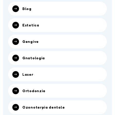
Blog
Estetica
Gengive
Gnatologia
Laser
Ortodonzia
Ozonoterpia dentale