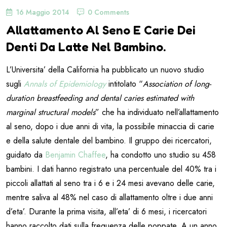
16 Maggio 2014
0 Comments
Allattamento Al Seno E Carie Dei
Denti Da Latte Nel Bambino.
L’Universita’ della California ha pubblicato un nuovo studio
sugli
Annals of Epidemiology
intitolato “
Association of long-
duration breastfeeding and dental caries estimated with
marginal structural models
” che ha individuato nell’allattamento
al seno, dopo i due anni di vita, la possibile minaccia di carie
e della salute dentale del bambino. Il gruppo dei ricercatori,
guidato da
Benjamin Chaffee
, ha condotto uno studio su 458
bambini. I dati hanno registrato una percentuale del 40% tra i
piccoli allattati al seno tra i 6 e i 24 mesi avevano delle carie,
mentre saliva al 48% nel caso di allattamento oltre i due anni
d’eta’. Durante la prima visita, all’eta’ di 6 mesi, i ricercatori
hanno raccolto dati sulla frequenza delle poppate. A un anno