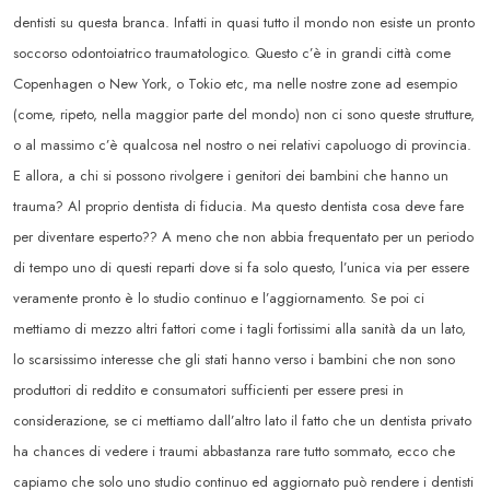
dentisti su questa branca. Infatti in quasi tutto il mondo non esiste un pronto
soccorso odontoiatrico traumatologico. Questo c’è in grandi città come
Copenhagen o New York, o Tokio etc, ma nelle nostre zone ad esempio
(come, ripeto, nella maggior parte del mondo) non ci sono queste strutture,
o al massimo c’è qualcosa nel nostro o nei relativi capoluogo di provincia.
E allora, a chi si possono rivolgere i genitori dei bambini che hanno un
trauma? Al proprio dentista di fiducia. Ma questo dentista cosa deve fare
per diventare esperto?? A meno che non abbia frequentato per un periodo
di tempo uno di questi reparti dove si fa solo questo, l’unica via per essere
veramente pronto è lo studio continuo e l’aggiornamento. Se poi ci
mettiamo di mezzo altri fattori come i tagli fortissimi alla sanità da un lato,
lo scarsissimo interesse che gli stati hanno verso i bambini che non sono
produttori di reddito e consumatori sufficienti per essere presi in
considerazione, se ci mettiamo dall’altro lato il fatto che un dentista privato
ha chances di vedere i traumi abbastanza rare tutto sommato, ecco che
capiamo che solo uno studio continuo ed aggiornato può rendere i dentisti