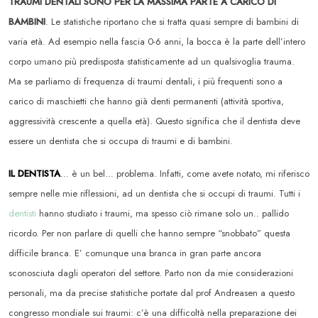
TRAUMI DENTALI SONO PER LA MASSIMA PARTE A CARICO DI
BAMBINI
. Le statistiche riportano che si tratta quasi sempre di bambini di
varia età. Ad esempio nella fascia 0-6 anni, la bocca è la parte dell’intero
corpo umano più predisposta statisticamente ad un qualsivoglia trauma.
Ma se parliamo di frequenza di traumi dentali, i più frequenti sono a
carico di maschietti che hanno già denti permanenti (attività sportiva,
aggressività crescente a quella età). Questo significa che il dentista deve
essere un dentista che si occupa di traumi e di bambini.
IL DENTISTA
… è un bel… problema. Infatti, come avete notato, mi riferisco
sempre nelle mie riflessioni, ad un dentista che si occupi di traumi. Tutti i
dentisti
hanno studiato i traumi, ma spesso ciò rimane solo un.. pallido
ricordo. Per non parlare di quelli che hanno sempre “snobbato” questa
difficile branca. E’ comunque una branca in gran parte ancora
sconosciuta dagli operatori del settore. Parto non da mie considerazioni
personali, ma da precise statistiche portate dal prof Andreasen a questo
congresso mondiale sui traumi: c’è una difficoltà nella preparazione dei