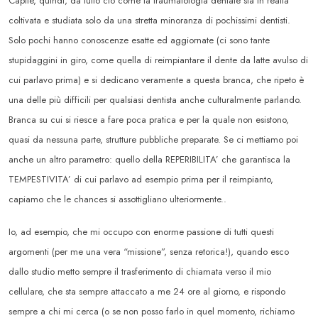
Capite, quindi, da tutto ciò come la traumatologia dentale sia in realtà
coltivata e studiata solo da una stretta minoranza di pochissimi dentisti.
Solo pochi hanno conoscenze esatte ed aggiornate (ci sono tante
stupidaggini in giro, come quella di reimpiantare il dente da latte avulso di
cui parlavo prima) e si dedicano veramente a questa branca, che ripeto è
una delle più difficili per qualsiasi dentista anche culturalmente parlando.
Branca su cui si riesce a fare poca pratica e per la quale non esistono,
quasi da nessuna parte, strutture pubbliche preparate. Se ci mettiamo poi
anche un altro parametro: quello della REPERIBILITA’ che garantisca la
TEMPESTIVITA’ di cui parlavo ad esempio prima per il reimpianto,
capiamo che le chances si assottigliano ulteriormente..
Io, ad esempio, che mi occupo con enorme passione di tutti questi
argomenti (per me una vera “missione”, senza retorica!), quando esco
dallo studio metto sempre il trasferimento di chiamata verso il mio
cellulare, che sta sempre attaccato a me 24 ore al giorno, e rispondo
sempre a chi mi cerca (o se non posso farlo in quel momento, richiamo