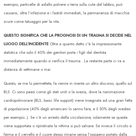
esempio, particelle di asfalto polvere o terra sulla cute del labbro, può
causarsi, oltre l’infezione e i fastidi immediati, la permanenza di macchie
scure come tatuaggio per la vita..
QUESTO SIGNIFICA CHE LA PROGNOSI DI UN TRAUMA SI DECIDE NEL
LUOGO DELL’INCIDENTE
Oltre a quanto detto c’è la impressionante
statistica che solo il 40% dei genitori porta i figli dal dentista
immediatamente quando si verifica il trauma.. La restante parte ci va a
distanza di settimane o mai.
Questo, se me lo permettete, fa venire in mente un altro discorso, quello sul
BLS. Ci sono paesi come gli stati uniti o la svezia, dove la rianimazione
cardiopolmonare (BLS, basic life support) viene insegnata ad una gran fetta
di popolazione (40% degli americani lo sanno fare, e il 50% degli svedesi
per esempio..). Se c’è un arresto della circolazione, solamente se questa
viene supportata o ripristinata la vittima si può salvare. Se invece il circolo si
ferma e il cervello e il cuore stesso rimane senza l’ossigeno portato dalla