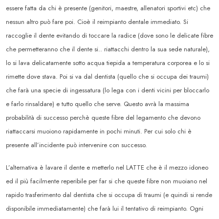
essere fatta da chi è presente (genitori, maestre, allenatori sportivi etc) che
nessun altro può fare poi. Cioè il reimpianto dentale immediato. Si
raccoglie il dente evitando di toccare la radice (dove sono le delicate fibre
che permetteranno che il dente si.. riattacchi dentro la sua sede naturale),
lo si lava delicatamente sotto acqua tiepida a temperatura corporea e lo si
rimette dove stava. Poi si va dal dentista (quello che si occupa dei traumi)
che farà una specie di ingessatura (lo lega con i denti vicini per bloccarlo
e farlo rinsaldare) e tutto quello che serve. Questo avrà la massima
probabilità di successo perchè queste fibre del legamento che devono
riattaccarsi muoiono rapidamente in pochi minuti. Per cui solo chi è
presente all’incidente può intervenire con successo.
L’alternativa è lavare il dente e metterlo nel LATTE che è il mezzo idoneo
ed il più facilmente reperibile per far si che queste fibre non muoiano nel
rapido trasferimento dal dentista che si occupa di traumi (e quindi si rende
disponibile immediatamente) che farà lui il tentativo di reimpianto. Ogni