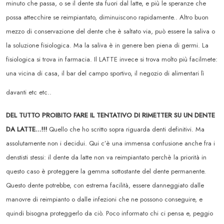
minuto che passa, o se il dente sta fuori dal latte, e più le speranze che
possa attecchire se reimpiantato, diminuiscono rapidamente.. Altro buon
mezzo di conservazione del dente che è saltato via, può essere la saliva o
la soluzione fisiologica. Ma la saliva è in genere ben piena di germi. La
fisiologica si trova in farmacia. Il LATTE invece si trova molto più facilmete:
una vicina di casa, il bar del campo sportivo, il negozio di
alimentari lì
davanti etc etc..
DEL TUTTO PROIBITO FARE IL TENTATIVO DI RIMETTER SU UN DENTE
DA LATTE…!!!
Quello che ho scritto sopra riguarda denti definitivi. Ma
assolutamente non i decidui. Qui c’è una immensa confusione anche fra i
denstisti stessi: il dente da latte non va reimpiantato perchè la priorità in
questo caso è proteggere la gemma sottostante del dente permanente.
Questo dente potrebbe, con estrema facilità, essere danneggiato dalle
manovre di reimpianto o dalle infezioni che ne possono conseguire, e
quindi bisogna proteggerlo da ciò. Poco informato chi ci pensa e, peggio