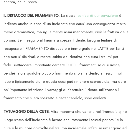
ancora, chi ci prova.
IL DISTACCO DEL FRAMMENTO
. La stessa
tecnica di conservazione
è
indicata anche in caso di un incidente che causi una conseguenza molto
meno drammatica, ma ugualmente assai menomante, cioè la frattura della
corona. Se in seguito al trauma si spezza il dente, bisogna tentare di
recuperare il FRAMMENTO distaccato e immergerlo nel LATTE per far si
che non si disidrati, e recarsi subito dal dentista che cura i traumi per
farlo.. riattaccare. Importante cercare TUTTI i frammenti se ci si riesce,
perchè talora qualche piccolo frammento si pianta dentro ai tessuti molli,
labbro tipicamente etc, e questa cosa può rimanere sconosciuta, ma dare
poi importante infezione. I vantaggi di ricostruire il dente, utilizzando il
frammento che si era spezzato e riattaccandolo, sono evidenti..
TATUAGGIO DELLA CUTE.
Altra manovra che va fatta nell’immediato, nel
luogo stesso dell’incidente è lavare accuratamente i tessuti periorali e la
cute e le mucose coinvolte nel trauma incidentale. Infatti se rimangono ad