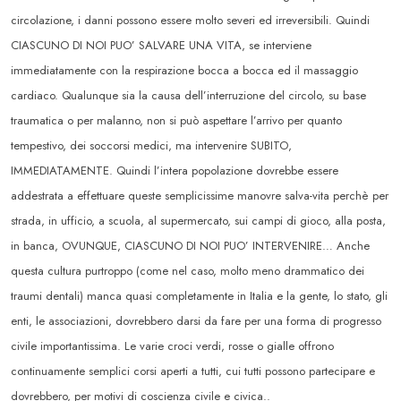
circolazione, i danni possono essere molto severi ed irreversibili. Quindi
CIASCUNO DI NOI PUO’ SALVARE UNA VITA, se interviene
immediatamente con la respirazione bocca a bocca ed il massaggio
cardiaco. Qualunque sia la causa dell’interruzione del circolo, su base
traumatica o per malanno, non si può aspettare l’arrivo per quanto
tempestivo, dei soccorsi medici, ma intervenire SUBITO,
IMMEDIATAMENTE. Quindi l’intera popolazione dovrebbe essere
addestrata a effettuare queste semplicissime manovre salva-vita perchè per
strada, in ufficio, a scuola, al supermercato, sui campi di gioco, alla posta,
in banca, OVUNQUE, CIASCUNO DI NOI PUO’ INTERVENIRE… Anche
questa cultura purtroppo (come nel caso, molto meno drammatico dei
traumi dentali) manca quasi completamente in Italia e la gente, lo stato, gli
enti, le associazioni, dovrebbero darsi da fare per una forma di progresso
civile importantissima. Le varie croci verdi, rosse o gialle offrono
continuamente semplici corsi aperti a tutti, cui tutti possono partecipare e
dovrebbero, per motivi di coscienza civile e civica..