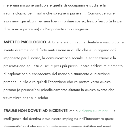
me è una missione particolare quella di occuparmi e studiare la
traumatologia, per i motivi che spiegherò più avanti. Comunque vorrei
esprimervi qui alcuni pensieri liberi in ordine sparso, fresco fresco (si fa per
dire, sono a pezzettini) dall’importantissimo congresso.
ASPETTO PSICOLOGICO
. A tutte le età un trauma dentale è vissuto come
evento drammatico di forte mutilazione in quello che è un organo così
importante per il sorriso, la comunicazione sociale, la accettazione e la
presentazione agli altri di se’, e per i più piccini inoltre addirittura elemento
di esplorazione e conoscenza del mondo e strumento di nutrizione
primaria. Inutile dire quindi l’attenzione che va portata verso queste
persone (o personcine) psicofisicamente alterate in questo evento che
traumatizza anche la psiche.
TRAUMI NON DOVUTI AD INCIDENTE.
Ma a
violenza sui minori
.. La
intelligenza del dentista deve essere impiegata nell’intercettare questi
drammatici casi che sono in vertiginoso aumento statistico nei paesi