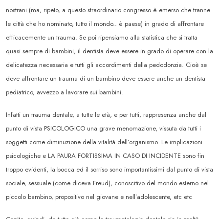
nostrani (ma, ripeto, a questo straordinario congresso è emerso che tranne
le città che ho nominato, tutto il mondo.. è paese) in grado di affrontare
efficacemente un trauma. Se poi ripensiamo alla statistica che si tratta
quasi sempre di bambini, il dentista deve essere in grado di operare con la
delicatezza necessaria e tutti gli accordimenti della pedodonzia. Cioè se
deve affrontare un trauma di un bambino deve essere anche un dentista
pediatrico, avvezzo a lavorare sui bambini.
Infatti un trauma dentale, a tutte le età, e per tutti, rappresenza anche dal
punto di vista PSICOLOGICO una grave menomazione, vissuta da tutti i
soggetti come diminuzione della vitalità dell’organismo. Le implicazioni
psicologiche e LA PAURA FORTISSIMA IN CASO DI INCIDENTE sono fin
troppo evidenti, la bocca ed il sorriso sono importantissimi dal punto di vista
sociale, sessuale (come diceva Freud), conoscitivo del mondo esterno nel
piccolo bambino, propositivo nel giovane e nell’adolescente, etc etc