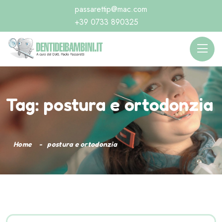
passarettip@mac.com
+39 0733 890325
Tag:
postura e ortodonzia
Home
postura e ortodonzia